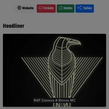
Website
Tickets
Hotels
Teilen
Headliner
RAF Camora & Bonez MC