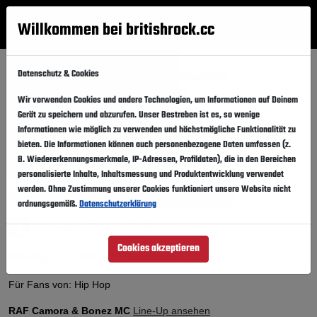
Willkommen bei britishrock.cc
Anmelden
Suche
Menü
Datenschutz & Cookies
Startseite
Konzerte
Zürich
Hallenstadion
RAF Camora & Bonez MC in Zürich 2026
Wir verwenden Cookies und andere Technologien, um Informationen auf Deinem
Gerät zu speichern und abzurufen. Unser Bestreben ist es, so wenige
RAF Camora & Bonez MC
Informationen wie möglich zu verwenden und höchstmögliche Funktionalität zu
in Zürich
Folgen
bieten. Die Informationen können auch personenbezogene Daten umfassen (z.
10 JAHRE PALMEN AUS PLASTIK TOUR
B. Wiedererkennungsmerkmale, IP-Adressen, Profildaten), die in den Bereichen
personalisierte Inhalte, Inhaltsmessung und Produktentwicklung verwendet
werden. Ohne Zustimmung unserer Cookies funktioniert unsere Website nicht
Sehr beliebt.
Hohe Nachfrage für dieses Event!
ordnungsgemäß.
Datenschutzerklärung
Schweiz · Zürich ·
Hallenstadion
Cookies akzeptieren
12.12.2026
Samstag,
In den Kalender
Für Fans von: Hip Hop
RAF Camora & Bonez MC
Line-Up ansehen