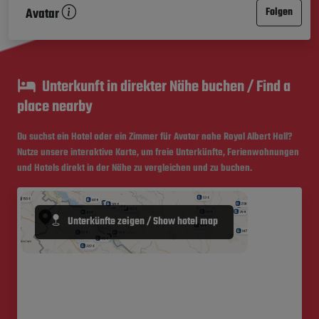
Avatar
Folgen
Unterkunft in direkter Nähe buchen / Find a
place nearby
Du suchst ein Hotel oder ein Zimmer für Avatar nahe
Royal Albert Hall
?
Nutze unsere interaktive Karte, um freie Unterkünfte, Ferienwohnungen
und Hotels direkt in der Nähe zu vergleichen und zu buchen.
Unterkünfte zeigen / Show hotel map