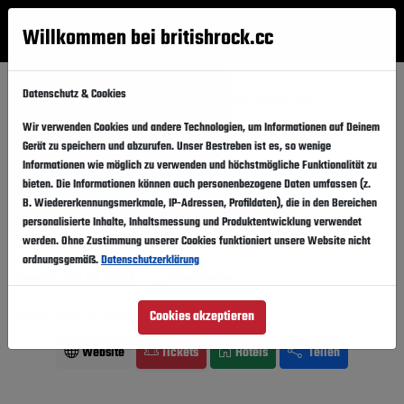
Willkommen bei britishrock.cc
Anmelden
Suche
Menü
Datenschutz & Cookies
Startseite
Konzerte
London
Royal Albert Hall
Avatar in London 2027
Wir verwenden Cookies und andere Technologien, um Informationen auf Deinem
Gerät zu speichern und abzurufen. Unser Bestreben ist es, so wenige
Avatar
Informationen wie möglich zu verwenden und höchstmögliche Funktionalität zu
in London
Folgen
bieten. Die Informationen können auch personenbezogene Daten umfassen (z.
B. Wiedererkennungsmerkmale, IP-Adressen, Profildaten), die in den Bereichen
Sehr beliebt.
Hohe Nachfrage für dieses Event!
personalisierte Inhalte, Inhaltsmessung und Produktentwicklung verwendet
werden. Ohne Zustimmung unserer Cookies funktioniert unsere Website nicht
Großbritannien · London ·
Royal Albert Hall
ordnungsgemäß.
Datenschutzerklärung
30.03.2027
Dienstag,
In den Kalender
Avatar
Line-Up ansehen
Cookies akzeptieren
Website
Tickets
Hotels
Teilen