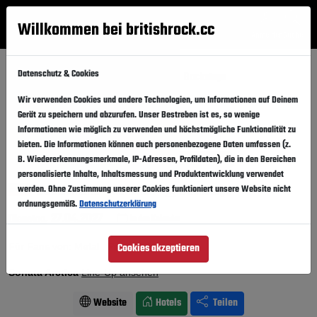
Willkommen bei britishrock.cc
Anmelden
Suche
Menü
Datenschutz & Cookies
Startseite
Konzerte
München
Backstage
Sonata Arctica in München 2027
Wir verwenden Cookies und andere Technologien, um Informationen auf Deinem
Gerät zu speichern und abzurufen. Unser Bestreben ist es, so wenige
Sonata Arctica
Informationen wie möglich zu verwenden und höchstmögliche Funktionalität zu
in München
Folgen
bieten. Die Informationen können auch personenbezogene Daten umfassen (z.
B. Wiedererkennungsmerkmale, IP-Adressen, Profildaten), die in den Bereichen
Sehr beliebt.
Hohe Nachfrage für dieses Event!
personalisierte Inhalte, Inhaltsmessung und Produktentwicklung verwendet
werden. Ohne Zustimmung unserer Cookies funktioniert unsere Website nicht
Deutschland · München ·
Backstage
ordnungsgemäß.
Datenschutzerklärung
27.04.2027
Dienstag,
In den Kalender
Für Fans von: Metal . Progressive . Rock
Cookies akzeptieren
Sonata Arctica
Line-Up ansehen
Website
Hotels
Teilen