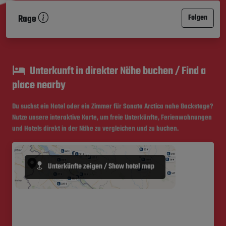
Rage
Folgen
Unterkunft in direkter Nähe buchen / Find a
place nearby
Du suchst ein Hotel oder ein Zimmer für Sonata Arctica nahe
Backstage
?
Nutze unsere interaktive Karte, um freie Unterkünfte, Ferienwohnungen
und Hotels direkt in der Nähe zu vergleichen und zu buchen.
Unterkünfte zeigen / Show hotel map