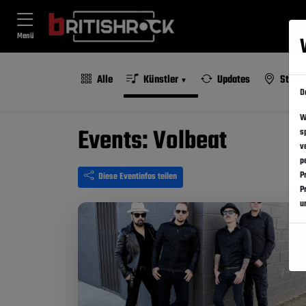
Menü
Alle
Künstler
Updates
Städt
D
W
Events: Volbeat
s
v
p
P
Diese Eventinfos teilen
P
u