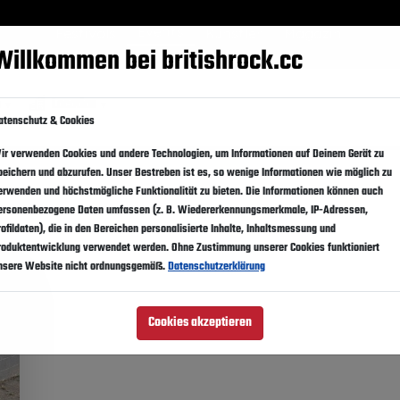
Events
Festivals
Künstler
Magazin
Suppo
Willkommen bei britishrock.cc
e
Location
atenschutz & Cookies
ir verwenden Cookies und andere Technologien, um Informationen auf Deinem Gerät zu
peichern und abzurufen. Unser Bestreben ist es, so wenige Informationen wie möglich zu
erwenden und höchstmögliche Funktionalität zu bieten. Die Informationen können auch
ersonenbezogene Daten umfassen (z. B. Wiedererkennungsmerkmale, IP-Adressen,
rofildaten), die in den Bereichen personalisierte Inhalte, Inhaltsmessung und
roduktentwicklung verwendet werden. Ohne Zustimmung unserer Cookies funktioniert
nsere Website nicht ordnungsgemäß.
Datenschutzerklärung
Cookies akzeptieren