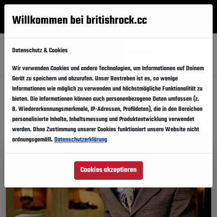
Willkommen bei britishrock.cc
Anmelden
Suche
Menü
Datenschutz & Cookies
Alle
Künstler
Updates
Städte
Location
Wir verwenden Cookies und andere Technologien, um Informationen auf Deinem
Gerät zu speichern und abzurufen. Unser Bestreben ist es, so wenige
Events: Graham Coxon
Informationen wie möglich zu verwenden und höchstmögliche Funktionalität zu
bieten. Die Informationen können auch personenbezogene Daten umfassen (z.
B. Wiedererkennungsmerkmale, IP-Adressen, Profildaten), die in den Bereichen
personalisierte Inhalte, Inhaltsmessung und Produktentwicklung verwendet
Diese Eventinfos teilen
werden. Ohne Zustimmung unserer Cookies funktioniert unsere Website nicht
ordnungsgemäß.
Datenschutzerklärung
Cookies akzeptieren