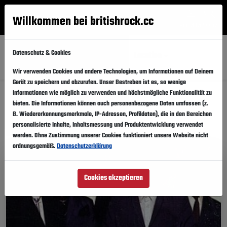
Willkommen bei britishrock.cc
Anmelden
Suche
Menü
Datenschutz & Cookies
Alle
Künstler
Updates
Städte
Location
Wir verwenden Cookies und andere Technologien, um Informationen auf Deinem
Gerät zu speichern und abzurufen. Unser Bestreben ist es, so wenige
Events: The Cure
Informationen wie möglich zu verwenden und höchstmögliche Funktionalität zu
bieten. Die Informationen können auch personenbezogene Daten umfassen (z.
B. Wiedererkennungsmerkmale, IP-Adressen, Profildaten), die in den Bereichen
personalisierte Inhalte, Inhaltsmessung und Produktentwicklung verwendet
Diese Eventinfos teilen
werden. Ohne Zustimmung unserer Cookies funktioniert unsere Website nicht
ordnungsgemäß.
Datenschutzerklärung
Cookies akzeptieren