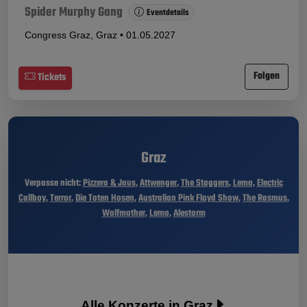
Spider Murphy Gang
Eventdetails
Congress Graz, Graz • 01.05.2027
Folgen
Tickets
Graz
Verpasse nicht:
Pizzera & Jaus
,
Attwenger
,
The Staggers
,
Lemo
,
Electric
Callboy
,
Terror
,
Die Toten Hosen
,
Australian Pink Floyd Show
,
The Rasmus
,
Wolfmother
,
Lemo
,
Alestorm
Alle Konzerte in Graz