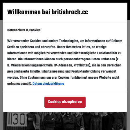
Willkommen bei britishrock.cc
Anmelden
Suche
Menü
Datenschutz & Cookies
Alle
Künstler
Updates
Städte
Location
Wir verwenden Cookies und andere Technologien, um Informationen auf Deinem
Gerät zu speichern und abzurufen. Unser Bestreben ist es, so wenige
Congress Graz: Events
Informationen wie möglich zu verwenden und höchstmögliche Funktionalität zu
bieten. Die Informationen können auch personenbezogene Daten umfassen (z.
B. Wiedererkennungsmerkmale, IP-Adressen, Profildaten), die in den Bereichen
personalisierte Inhalte, Inhaltsmessung und Produktentwicklung verwendet
Diese Eventinfos teilen
werden. Ohne Zustimmung unserer Cookies funktioniert unsere Website nicht
ordnungsgemäß.
Datenschutzerklärung
Cookies akzeptieren