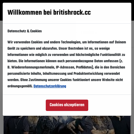
Willkommen bei britishrock.cc
Anmelden
Suche
Menü
Datenschutz & Cookies
Alle
Festival
Updates
Künstler
Länder
Wir verwenden Cookies und andere Technologien, um Informationen auf Deinem
Gerät zu speichern und abzurufen. Unser Bestreben ist es, so wenige
Informationen wie möglich zu verwenden und höchstmögliche Funktionalität zu
Musikfestivals: Filter
bieten. Die Informationen können auch personenbezogene Daten umfassen (z.
B. Wiedererkennungsmerkmale, IP-Adressen, Profildaten), die in den Bereichen
personalisierte Inhalte, Inhaltsmessung und Produktentwicklung verwendet
Diese Festivalinfos teilen
werden. Ohne Zustimmung unserer Cookies funktioniert unsere Website nicht
ordnungsgemäß.
Datenschutzerklärung
Cookies akzeptieren