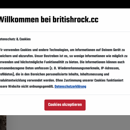
Festivals
Events
Künstler
Magazin
Suppo
Willkommen bei britishrock.cc
er
Länder
atenschutz & Cookies
ir verwenden Cookies und andere Technologien, um Informationen auf Deinem Gerät zu
peichern und abzurufen. Unser Bestreben ist es, so wenige Informationen wie möglich zu
erwenden und höchstmögliche Funktionalität zu bieten. Die Informationen können auch
ersonenbezogene Daten umfassen (z. B. Wiedererkennungsmerkmale, IP-Adressen,
rofildaten), die in den Bereichen personalisierte Inhalte, Inhaltsmessung und
roduktentwicklung verwendet werden. Ohne Zustimmung unserer Cookies funktioniert
nsere Website nicht ordnungsgemäß.
Datenschutzerklärung
Cookies akzeptieren