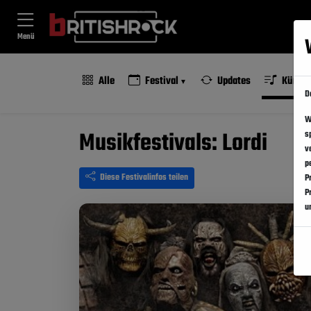
Menü
Alle
Festival
Updates
Künstl
D
W
Musikfestivals: Lordi
s
v
p
Diese Festivalinfos teilen
P
P
u