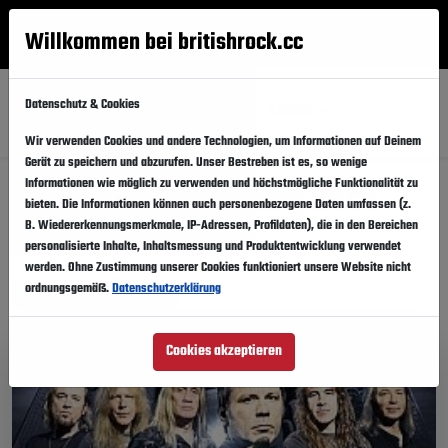
Willkommen bei britishrock.cc
Anmelden
Suche
Menü
Datenschutz & Cookies
Alle
Festival
Updates
Künstler
Länder
Wir verwenden Cookies und andere Technologien, um Informationen auf Deinem
Gerät zu speichern und abzurufen. Unser Bestreben ist es, so wenige
Informationen wie möglich zu verwenden und höchstmögliche Funktionalität zu
Musikfestivals: Taking Back
bieten. Die Informationen können auch personenbezogene Daten umfassen (z.
B. Wiedererkennungsmerkmale, IP-Adressen, Profildaten), die in den Bereichen
Sunday
personalisierte Inhalte, Inhaltsmessung und Produktentwicklung verwendet
werden. Ohne Zustimmung unserer Cookies funktioniert unsere Website nicht
ordnungsgemäß.
Datenschutzerklärung
Diese Festivalinfos teilen
Cookies akzeptieren