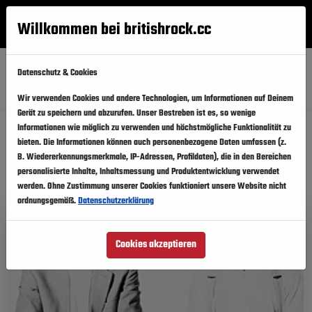
Willkommen bei britishrock.cc
Anmelden
Suche
Menü
Datenschutz & Cookies
Alle
Festival
Updates
Künstler
Länder
Wir verwenden Cookies und andere Technologien, um Informationen auf Deinem
Gerät zu speichern und abzurufen. Unser Bestreben ist es, so wenige
Informationen wie möglich zu verwenden und höchstmögliche Funktionalität zu
Musikfestivals: Hurts
bieten. Die Informationen können auch personenbezogene Daten umfassen (z.
B. Wiedererkennungsmerkmale, IP-Adressen, Profildaten), die in den Bereichen
personalisierte Inhalte, Inhaltsmessung und Produktentwicklung verwendet
Diese Festivalinfos teilen
werden. Ohne Zustimmung unserer Cookies funktioniert unsere Website nicht
ordnungsgemäß.
Datenschutzerklärung
Cookies akzeptieren