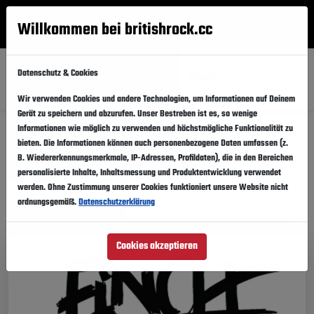
Willkommen bei britishrock.cc
Anmelden
Suche
Menü
Datenschutz & Cookies
Alle
Festival
Updates
Künstler
Länder
Wir verwenden Cookies und andere Technologien, um Informationen auf Deinem
Gerät zu speichern und abzurufen. Unser Bestreben ist es, so wenige
Informationen wie möglich zu verwenden und höchstmögliche Funktionalität zu
Musikfestivals: FiNCH
bieten. Die Informationen können auch personenbezogene Daten umfassen (z.
B. Wiedererkennungsmerkmale, IP-Adressen, Profildaten), die in den Bereichen
FiNCH-News: Szene Openair 2026 feiert Rekord-Ausgabe - Earlybird-Vorverkauf und
personalisierte Inhalte, Inhaltsmessung und Produktentwicklung verwendet
erster Headliner für 2027 stehen fest
werden. Ohne Zustimmung unserer Cookies funktioniert unsere Website nicht
ordnungsgemäß.
Datenschutzerklärung
Diese Festivalinfos teilen
Cookies akzeptieren