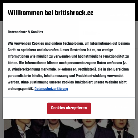
Willkommen bei britishrock.cc
Anmelden
Suche
Menü
Datenschutz & Cookies
Alle
Festival
Updates
Künstler
Länder
Wir verwenden Cookies und andere Technologien, um Informationen auf Deinem
Gerät zu speichern und abzurufen. Unser Bestreben ist es, so wenige
Informationen wie möglich zu verwenden und höchstmögliche Funktionalität zu
Musikfestivals: Nick Cave & The
bieten. Die Informationen können auch personenbezogene Daten umfassen (z.
B. Wiedererkennungsmerkmale, IP-Adressen, Profildaten), die in den Bereichen
Bad Seeds
personalisierte Inhalte, Inhaltsmessung und Produktentwicklung verwendet
werden. Ohne Zustimmung unserer Cookies funktioniert unsere Website nicht
ordnungsgemäß.
Datenschutzerklärung
Diese Festivalinfos teilen
Cookies akzeptieren
In 3 Tagen