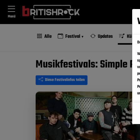
Menü
Alle
Festival
Updates
Künstl
D
W
Musikfestivals: Simple Pl
s
v
p
Diese Festivalinfos teilen
P
P
u