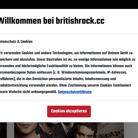
Festivals
Events
Künstler
Magazin
Suppo
Willkommen bei britishrock.cc
er
Länder
atenschutz & Cookies
ir verwenden Cookies und andere Technologien, um Informationen auf Deinem Gerät zu
an
peichern und abzurufen. Unser Bestreben ist es, so wenige Informationen wie möglich zu
erwenden und höchstmögliche Funktionalität zu bieten. Die Informationen können auch
ersonenbezogene Daten umfassen (z. B. Wiedererkennungsmerkmale, IP-Adressen,
rofildaten), die in den Bereichen personalisierte Inhalte, Inhaltsmessung und
roduktentwicklung verwendet werden. Ohne Zustimmung unserer Cookies funktioniert
nsere Website nicht ordnungsgemäß.
Datenschutzerklärung
Cookies akzeptieren