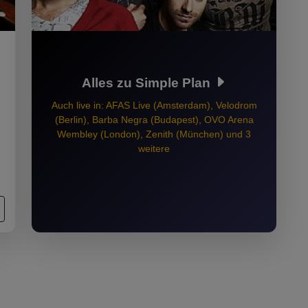
Alles zu Simple Plan
Auch live in: AFAS Live (Amsterdam), Velodrom
(Berlin), Barba Negra (Budapest), OVO Arena
Wembley (London), Zenith (München) und 3
weitere