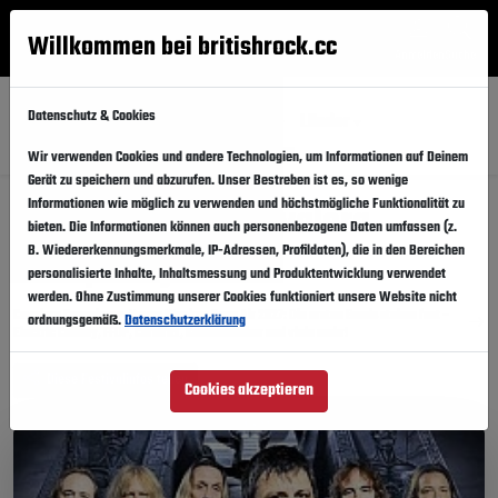
Willkommen bei britishrock.cc
Anmelden
Suche
Menü
Datenschutz & Cookies
Alle
Festival
Updates
Künstler
Länder
Wir verwenden Cookies und andere Technologien, um Informationen auf Deinem
Gerät zu speichern und abzurufen. Unser Bestreben ist es, so wenige
Informationen wie möglich zu verwenden und höchstmögliche Funktionalität zu
Musikfestivals: Cavalera
bieten. Die Informationen können auch personenbezogene Daten umfassen (z.
B. Wiedererkennungsmerkmale, IP-Adressen, Profildaten), die in den Bereichen
Conspiracy
personalisierte Inhalte, Inhaltsmessung und Produktentwicklung verwendet
werden. Ohne Zustimmung unserer Cookies funktioniert unsere Website nicht
Cavalera Conspiracy-News: Wacken Open Air 2027: Die ersten Bands stehen fest –
ordnungsgemäß.
Datenschutzerklärung
Electric Callboy, FFDP, Carnifex, Kanonenfieber und viele mehr!
Diese Festivalinfos teilen
Cookies akzeptieren