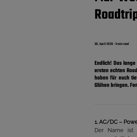
Roadtri
30. April 2026
·
3 min read
Endlich! Das lange
ersten echten Road
haben für euch tie
Glühen bringen. Fe
1. AC/DC – Pow
Der Name ist 