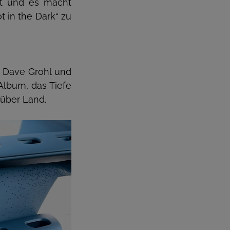
ut und es macht
 in the Dark“ zu
 Dave Grohl und
 Album, das Tiefe
 über Land.