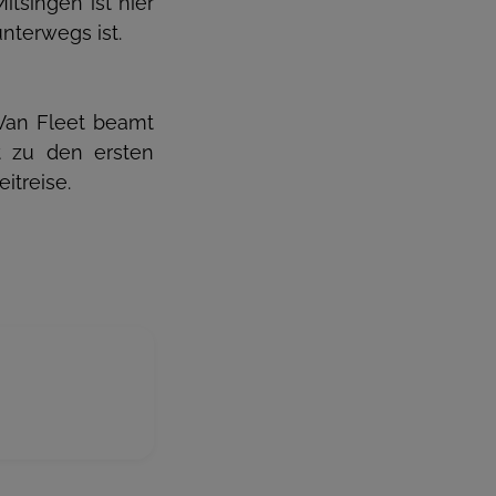
tsingen ist hier
nterwegs ist.
Van Fleet beamt
t zu den ersten
itreise.