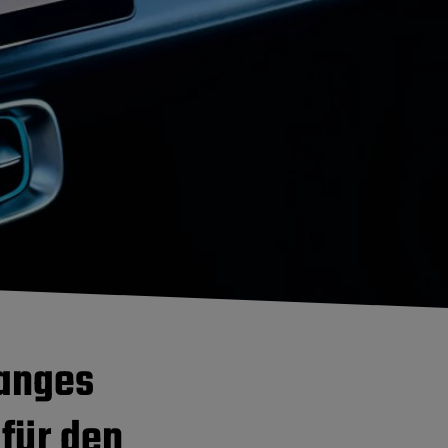
langes
für den