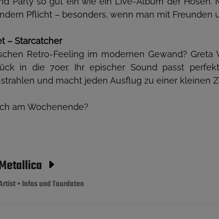
d Party so gut ein wie ein Live-Album der Hosen. Mi
ondern Pflicht – besonders, wenn man mit Freunden u
et – Starcatcher
isschen Retro-Feeling im modernen Gewand? Greta 
rück in die 70er. Ihr epischer Sound passt perfek
rahlen und macht jeden Ausflug zu einer kleinen Ze
euch am Wochenende?
Metallica
Artist • Infos und Tourdaten