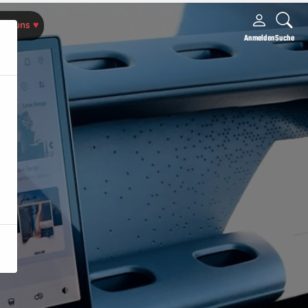
rte uns
♥
Anmelden
Suche