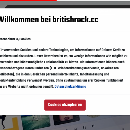
Magazin
Festivals
Events
Künstler
Suppo
Willkommen bei britishrock.cc
atenschutz & Cookies
ir verwenden Cookies und andere Technologien, um Informationen auf Deinem Gerät zu
peichern und abzurufen. Unser Bestreben ist es, so wenige Informationen wie möglich zu
erwenden und höchstmögliche Funktionalität zu bieten. Die Informationen können auch
ersonenbezogene Daten umfassen (z. B. Wiedererkennungsmerkmale, IP-Adressen,
rofildaten), die in den Bereichen personalisierte Inhalte, Inhaltsmessung und
roduktentwicklung verwendet werden. Ohne Zustimmung unserer Cookies funktioniert
nsere Website nicht ordnungsgemäß.
Datenschutzerklärung
Cookies akzeptieren