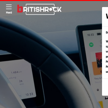
Menü
D
W
s
v
p
P
P
u