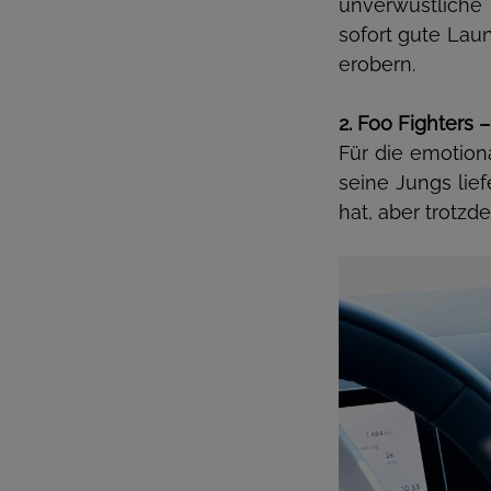
unverwüstliche
sofort gute Lau
erobern.
2. Foo Fighters 
Für die emotio
seine Jungs lief
hat, aber trotzd