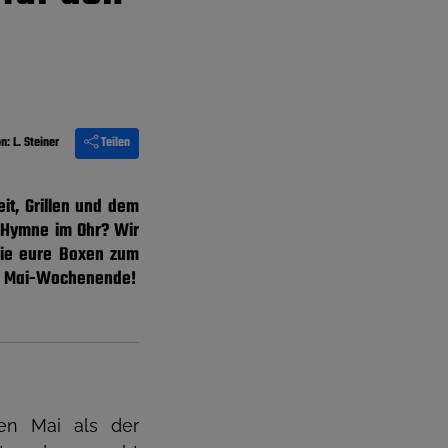
on:
L. Steiner
Teilen
it, Grillen und dem
e Hymne im Ohr? Wir
 die eure Boxen zum
das Mai-Wochenende!
en Mai als der