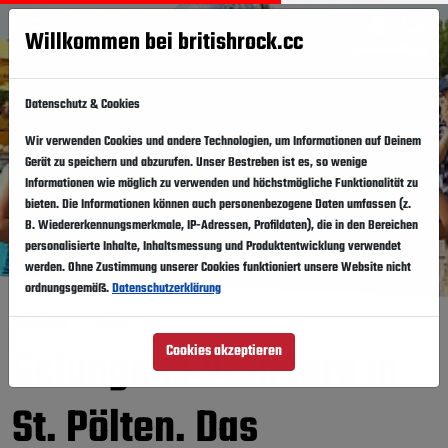
Willkommen bei britishrock.cc
Anmelden
Suche
Menü
Datenschutz & Cookies
Wir verwenden Cookies und andere Technologien, um Informationen auf Deinem
Gerät zu speichern und abzurufen. Unser Bestreben ist es, so wenige
Informationen wie möglich zu verwenden und höchstmögliche Funktionalität zu
bieten. Die Informationen können auch personenbezogene Daten umfassen (z.
B. Wiedererkennungsmerkmale, IP-Adressen, Profildaten), die in den Bereichen
personalisierte Inhalte, Inhaltsmessung und Produktentwicklung verwendet
werden. Ohne Zustimmung unserer Cookies funktioniert unsere Website nicht
ordnungsgemäß.
Datenschutzerklärung
Startseite
Magazin
Gelungene Premiere in
Cookies akzeptieren
St. Pölten. Das