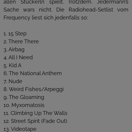
allen Stückerln spielt. Trotzdem. Jedermann’s
Sache wars nicht. Die Radiohead-Setlist vom
Frequency liest sich jedenfalls so:
1. 15 Step
2. There There
3. Airbag
4. All I Need
5. Kid A
6. The National Anthem
7. Nude
8. Weird Fishes/Arpeggi
9. The Gloaming
10. Myxomatosis
11. Climbing Up The Walls
12. Street Spirit (Fade Out)
13. Videotape