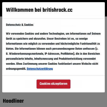
Willkommen bei britishrock.cc
Anmelden
Suche
Menü
Datenschutz & Cookies
Startseite
Konzerte
Zürich
Komplex 457
Caliban in Zürich 2025
Wir verwenden Cookies und andere Technologien, um Informationen auf Deinem
Gerät zu speichern und abzurufen. Unser Bestreben ist es, so wenige
Caliban
Informationen wie möglich zu verwenden und höchstmögliche Funktionalität zu
in Zürich
Folgen
bieten. Die Informationen können auch personenbezogene Daten umfassen (z.
B. Wiedererkennungsmerkmale, IP-Adressen, Profildaten), die in den Bereichen
Schweiz · Zürich ·
Komplex 457
personalisierte Inhalte, Inhaltsmessung und Produktentwicklung verwendet
12.05.2025
Montag,
werden. Ohne Zustimmung unserer Cookies funktioniert unsere Website nicht
In den Kalender
ordnungsgemäß.
Datenschutzerklärung
Caliban
Line-Up ansehen
Website
Hotels
Teilen
Cookies akzeptieren
Headliner