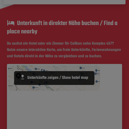
Unterkunft in direkter Nähe buchen / Find a
place nearby
Du suchst ein Hotel oder ein Zimmer für Caliban nahe
Komplex 457
?
Nutze unsere interaktive Karte, um freie Unterkünfte, Ferienwohnungen
und Hotels direkt in der Nähe zu vergleichen und zu buchen.
Unterkünfte zeigen / Show hotel map