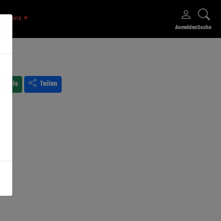
rte uns
♥
Anmelden
Suche
Hotels
Teilen