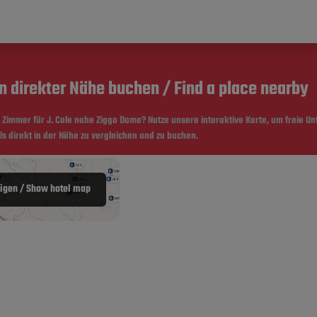
n direkter Nähe buchen / Find a place nearby
n Zimmer für J. Cole nahe
Ziggo Dome
? Nutze unsere interaktive Karte, um freie Un
 direkt in der Nähe zu vergleichen und zu buchen.
eigen / Show hotel map