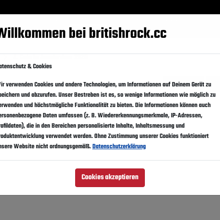
Events
Festivals
Künstler
Magazin
Suppo
Willkommen bei britishrock.cc
J. Cole in Amsterdam 2026
atenschutz & Cookies
Website
ir verwenden Cookies und andere Technologien, um Informationen auf Deinem Gerät zu
peichern und abzurufen. Unser Bestreben ist es, so wenige Informationen wie möglich zu
erwenden und höchstmögliche Funktionalität zu bieten. Die Informationen können auch
ersonenbezogene Daten umfassen (z. B. Wiedererkennungsmerkmale, IP-Adressen,
rofildaten), die in den Bereichen personalisierte Inhalte, Inhaltsmessung und
e
roduktentwicklung verwendet werden. Ohne Zustimmung unserer Cookies funktioniert
nsere Website nicht ordnungsgemäß.
Datenschutzerklärung
Cookies akzeptieren