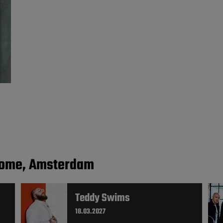
 Dome, Amsterdam
Teddy Swims
18.03.2027