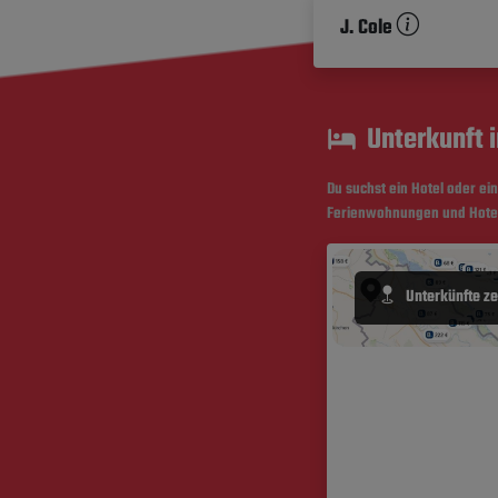
J. Cole
Unterkunft i
Du suchst ein Hotel oder ei
Ferienwohnungen und Hotels
Unterkünfte z