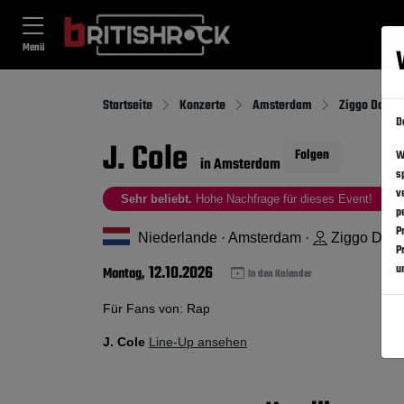
Menü
Startseite
Konzerte
Amsterdam
Ziggo Dome
D
J. Cole
Folgen
W
in Amsterdam
s
v
Sehr beliebt.
Hohe Nachfrage für dieses Event!
p
P
Niederlande · Amsterdam ·
Ziggo Dom
P
12.10.2026
u
Montag,
In den Kalender
Für Fans von: Rap
J. Cole
Line-Up ansehen