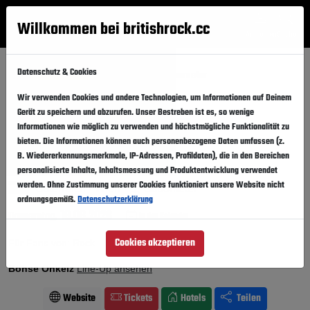
Willkommen bei britishrock.cc
Anmelden
Suche
Menü
Datenschutz & Cookies
Startseite
Konzerte
Wien
Gasometer
Böhse Onkelz in Wien 2026
Wir verwenden Cookies und andere Technologien, um Informationen auf Deinem
Gerät zu speichern und abzurufen. Unser Bestreben ist es, so wenige
Böhse Onkelz
Informationen wie möglich zu verwenden und höchstmögliche Funktionalität zu
in Wien
Folgen
bieten. Die Informationen können auch personenbezogene Daten umfassen (z.
Warm-Up Show 2026
B. Wiedererkennungsmerkmale, IP-Adressen, Profildaten), die in den Bereichen
personalisierte Inhalte, Inhaltsmessung und Produktentwicklung verwendet
werden. Ohne Zustimmung unserer Cookies funktioniert unsere Website nicht
Österreich · Wien ·
Gasometer
ordnungsgemäß.
Datenschutzerklärung
18.06.2026
Donnerstag,
In den Kalender
Cookies akzeptieren
Für Fans von: Rock
Böhse Onkelz
Line-Up ansehen
Website
Tickets
Hotels
Teilen