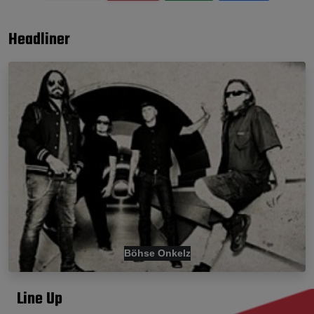
Headliner
Böhse Onkelz
Line Up