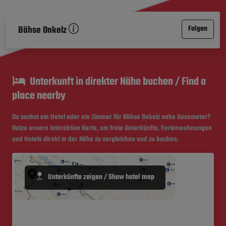
Böhse Onkelz
Folgen
Unterkunft in direkter Nähe buchen / Find a
place nearby
Du suchst ein Hotel oder ein Zimmer für Böhse Onkelz nahe
Gasometer
?
Nutze unsere interaktive Karte, um freie Unterkünfte, Ferienwohnungen
und Hotels direkt in der Nähe zu vergleichen und zu buchen.
Unterkünfte zeigen / Show hotel map