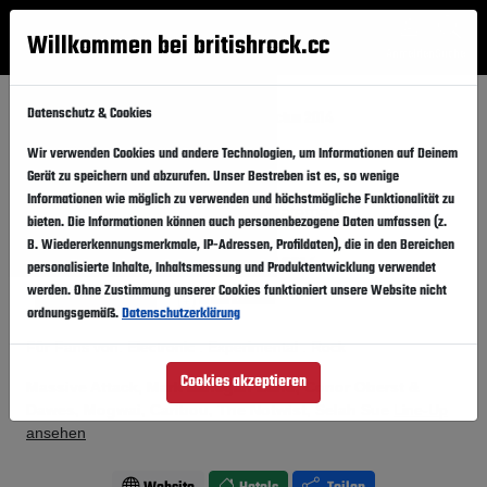
Willkommen bei britishrock.cc
Anmelden
Suche
Menü
Datenschutz & Cookies
Startseite
Festivals
Belgien
Cactus 2014
Wir verwenden Cookies und andere Technologien, um Informationen auf Deinem
Cactus 2014
Folgen
Gerät zu speichern und abzurufen. Unser Bestreben ist es, so wenige
Informationen wie möglich zu verwenden und höchstmögliche Funktionalität zu
Belgien, Brügge,
Minnewaterpark
bieten. Die Informationen können auch personenbezogene Daten umfassen (z.
B. Wiedererkennungsmerkmale, IP-Adressen, Profildaten), die in den Bereichen
12.07.2014
-
14.07.2014
Samstag,
Montag,
personalisierte Inhalte, Inhaltsmessung und Produktentwicklung verwendet
werden. Ohne Zustimmung unserer Cookies funktioniert unsere Website nicht
Vergangener Event
In den Kalender
ordnungsgemäß.
Datenschutzerklärung
Für Fans von: Electronic . Experimental . Rock
Cookies akzeptieren
Massive Attack, Mark Lanegan Band, Conor Oberst &
Dawes, Mogwai, Caribou, The Notwist, Selah Sue
Line-Up
ansehen