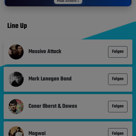
Platz sichern »
Line Up
Massive Attack
Folgen
Mark Lanegan Band
Folgen
Conor Oberst & Dawes
Folgen
Mogwai
Folgen