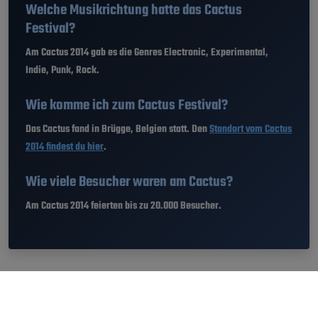
Welche Musikrichtung hatte das Cactus
Festival?
Am Cactus 2014 gab es die Genres Electronic, Experimental,
Indie, Punk, Rock.
Wie komme ich zum Cactus Festival?
Das Cactus fand in Brügge, Belgien statt. Den
Standort vom Cactus
2014 findest du hier
.
Wie viele Besucher waren am Cactus?
Am Cactus 2014 feierten bis zu 20.000 Besucher.
Festival History
Cactus steht für abwechslungsreiche Programme und