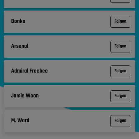
Banks
Folgen
Arsenal
Folgen
Admiral Freebee
Folgen
Jamie Woon
Folgen
M. Ward
Folgen