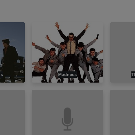
ds
Madness
T