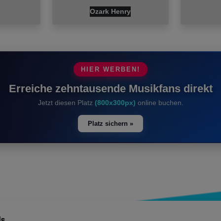
Ozark Henry
HIER WERBEN!
Erreiche zehntausende Musikfans direkt
Jetzt diesen Platz
(800x300px)
online buchen.
Platz sichern »
ds