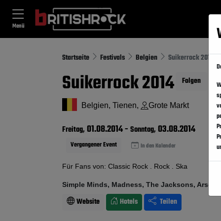
Menü
Startseite
Festivals
Belgien
Suikerrock 2014
D
Suikerrock 2014
Folgen
W
s
Belgien, Tienen,
Grote Markt
v
p
P
01.08.2014
-
03.08.2014
Freitag,
Sonntag,
P
Vergangener Event
In den Kalender
u
Für Fans von: Classic Rock . Rock . Ska
Simple Minds, Madness, The Jacksons, Arsenal
Website
Hotels
Teilen