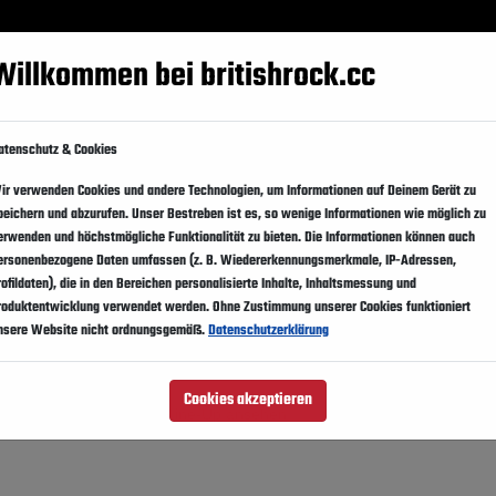
Festivals
Events
Künstler
Magazin
Suppo
Willkommen bei britishrock.cc
atenschutz & Cookies
ir verwenden Cookies und andere Technologien, um Informationen auf Deinem Gerät zu
peichern und abzurufen. Unser Bestreben ist es, so wenige Informationen wie möglich zu
erwenden und höchstmögliche Funktionalität zu bieten. Die Informationen können auch
ersonenbezogene Daten umfassen (z. B. Wiedererkennungsmerkmale, IP-Adressen,
rofildaten), die in den Bereichen personalisierte Inhalte, Inhaltsmessung und
roduktentwicklung verwendet werden. Ohne Zustimmung unserer Cookies funktioniert
nsere Website nicht ordnungsgemäß.
Datenschutzerklärung
Cookies akzeptieren
, Ozark Henry, Goose
Line-Up ansehen