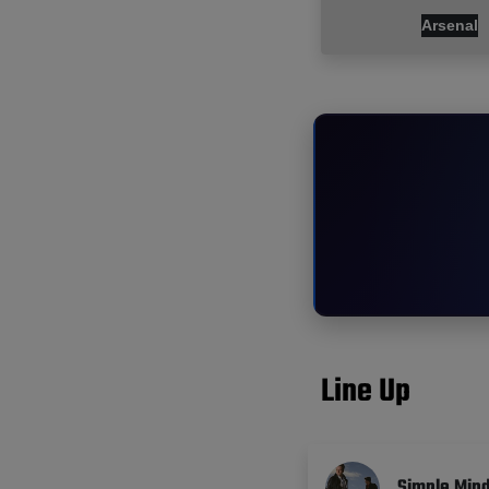
Arsenal
Line Up
Simple Min