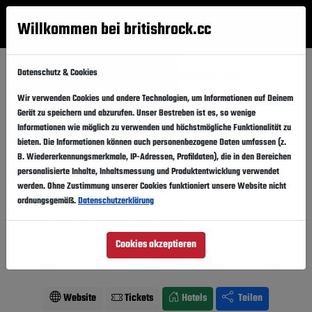
Willkommen bei britishrock.cc
Anmelden
Suche
Menü
Datenschutz & Cookies
Startseite
Festivals
Kanada
Pop Montreal 2014
Wir verwenden Cookies und andere Technologien, um Informationen auf Deinem
Pop Montreal 2014
Folgen
Gerät zu speichern und abzurufen. Unser Bestreben ist es, so wenige
Informationen wie möglich zu verwenden und höchstmögliche Funktionalität zu
Kanada, Montreal,
Montreal Downtown
bieten. Die Informationen können auch personenbezogene Daten umfassen (z.
B. Wiedererkennungsmerkmale, IP-Adressen, Profildaten), die in den Bereichen
17.09.2014
-
21.09.2014
Mittwoch,
Sonntag,
personalisierte Inhalte, Inhaltsmessung und Produktentwicklung verwendet
werden. Ohne Zustimmung unserer Cookies funktioniert unsere Website nicht
Vergangener Event
In den Kalender
ordnungsgemäß.
Datenschutzerklärung
Für Fans von: Alternative . Pop . Rock
Cookies akzeptieren
Sheryl Crow, Against Me!, The Gaslight Anthem, Bonobo,
Panda Bear, Suzanne Vega, Twin Shadow
Line-Up ansehen
Website
Tickets
Hotels
Teilen