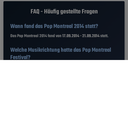
FAQ - Häufig gestellte Fragen
Wann fand das Pop Montreal 2014 statt?
Das Pop Montreal 2014 fand von
17.09.2014 - 21.09.2014
statt.
Welche Musikrichtung hatte das Pop Montreal
Festival?
Am Pop Montreal 2014 gab es die Genres Alternative, Pop, Punk,
Rock, Soul.
Wie komme ich zum Pop Montreal Festival?
Das Pop Montreal fand in Montreal, Kanada statt. Den
Standort
vom Pop Montreal 2014 findest du hier
.
Wieviel hat das Ticket fürs Pop Montreal 2014
gekostet?