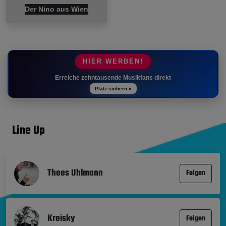
Der Nino aus Wien
HIER WERBEN!
Erreiche zehntausende Musikfans direkt
Platz sichern »
Line Up
Thees Uhlmann
Folgen
Kreisky
Folgen