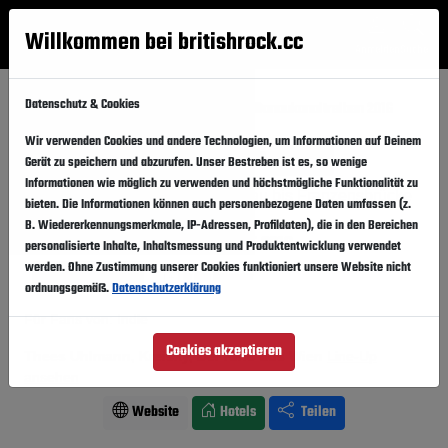
Willkommen bei britishrock.cc
Anmelden
Suche
Menü
Datenschutz & Cookies
Startseite
Festivals
Österreich
Donaukanaltreiben 2016
Wir verwenden Cookies und andere Technologien, um Informationen auf Deinem
Donaukanaltreiben 2016
Folgen
Gerät zu speichern und abzurufen. Unser Bestreben ist es, so wenige
Informationen wie möglich zu verwenden und höchstmögliche Funktionalität zu
Österreich, Wien,
Spittelau bis Franzensbrücke
bieten. Die Informationen können auch personenbezogene Daten umfassen (z.
B. Wiedererkennungsmerkmale, IP-Adressen, Profildaten), die in den Bereichen
27.05.2016
-
29.05.2016
Freitag,
Sonntag,
personalisierte Inhalte, Inhaltsmessung und Produktentwicklung verwendet
werden. Ohne Zustimmung unserer Cookies funktioniert unsere Website nicht
Vergangener Event
In den Kalender
ordnungsgemäß.
Datenschutzerklärung
Für Fans von: Indie
Cookies akzeptieren
Thees Uhlmann, Kreisky, Der Nino aus Wien
Line-Up
ansehen
Website
Hotels
Teilen