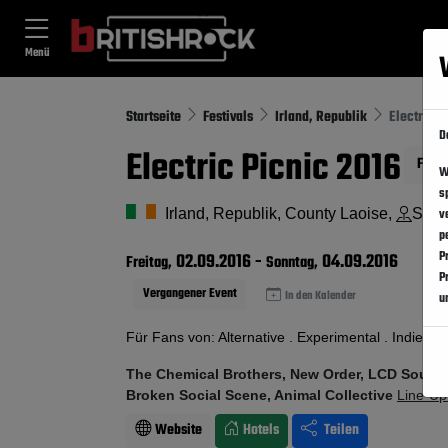
Menü
Startseite
Festivals
Irland, Republik
Electric P
D
Electric Picnic 2016
Folg
W
s
Irland, Republik, County Laoise,
Strad
v
p
P
02.09.2016
-
04.09.2016
Freitag,
Sonntag,
P
Vergangener Event
In den Kalender
u
Für Fans von: Alternative . Experimental . Indie
The Chemical Brothers, New Order, LCD Sounds
Broken Social Scene, Animal Collective
Line-Up
Website
Hotels
Teilen