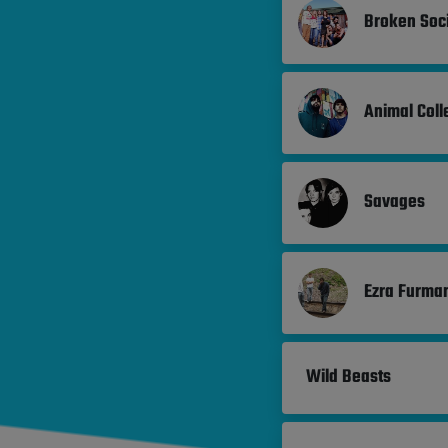
Broken Soc
Animal Coll
Savages
Ezra Furma
Wild Beasts