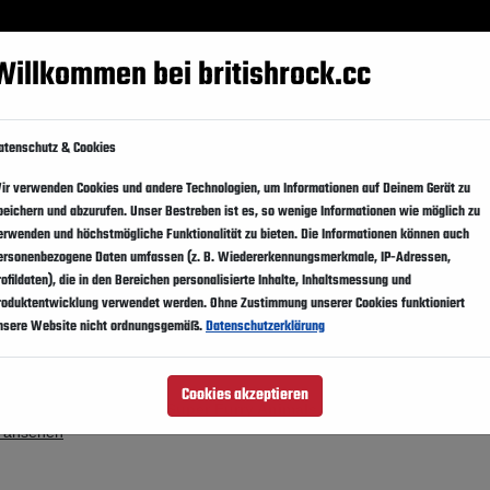
Festivals
Events
Künstler
Magazin
Suppo
Willkommen bei britishrock.cc
icnic 2016
atenschutz & Cookies
en
ir verwenden Cookies und andere Technologien, um Informationen auf Deinem Gerät zu
peichern und abzurufen. Unser Bestreben ist es, so wenige Informationen wie möglich zu
bally Hall Esta
erwenden und höchstmögliche Funktionalität zu bieten. Die Informationen können auch
ersonenbezogene Daten umfassen (z. B. Wiedererkennungsmerkmale, IP-Adressen,
rofildaten), die in den Bereichen personalisierte Inhalte, Inhaltsmessung und
roduktentwicklung verwendet werden. Ohne Zustimmung unserer Cookies funktioniert
nsere Website nicht ordnungsgemäß.
Datenschutzerklärung
Cookies akzeptieren
ystem, Lana Del Rey, Super Furry Animals,
 ansehen