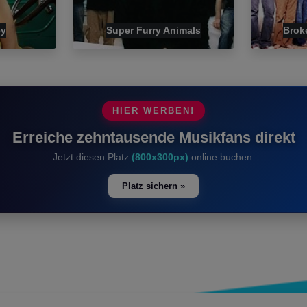
ey
Super Furry Animals
Brok
HIER WERBEN!
Erreiche zehntausende Musikfans direkt
Jetzt diesen Platz
(800x300px)
online buchen.
Platz sichern »