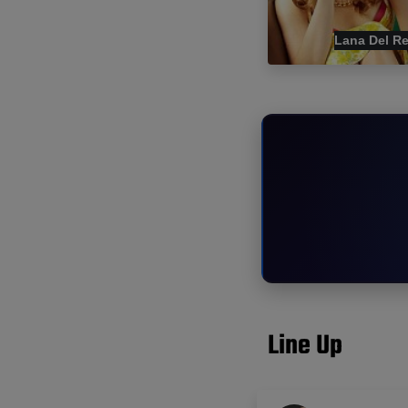
Lana Del R
Line Up