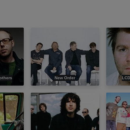
others
New Order
LCD