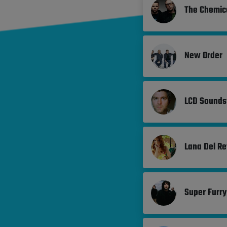
The Chemic
New Order
LCD Sounds
Lana Del Re
Super Furry