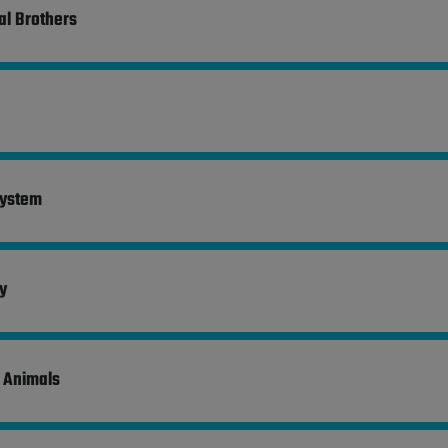
al Brothers
ystem
y
 Animals