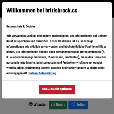
Willkommen bei britishrock.cc
Anmelden
Suche
Menü
Datenschutz & Cookies
Startseite
Festivals
Schweden
Storsjöyran 2016
Wir verwenden Cookies und andere Technologien, um Informationen auf Deinem
Storsjöyran 2016
Folgen
Gerät zu speichern und abzurufen. Unser Bestreben ist es, so wenige
Informationen wie möglich zu verwenden und höchstmögliche Funktionalität zu
Schweden, Östersund,
Center
bieten. Die Informationen können auch personenbezogene Daten umfassen (z.
B. Wiedererkennungsmerkmale, IP-Adressen, Profildaten), die in den Bereichen
29.07.2016
-
30.07.2016
Freitag,
Samstag,
personalisierte Inhalte, Inhaltsmessung und Produktentwicklung verwendet
werden. Ohne Zustimmung unserer Cookies funktioniert unsere Website nicht
Vergangener Event
In den Kalender
ordnungsgemäß.
Datenschutzerklärung
Für Fans von: Alternative . Hardcore . Punk
Cookies akzeptieren
Refused, Lars Winnerbäck, Van Morrison, Dada Life,
Vintage Trouble
Line-Up ansehen
Website
Hotels
Teilen