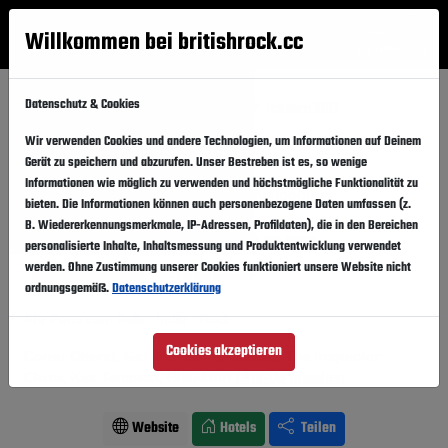
Willkommen bei britishrock.cc
Anmelden
Suche
Menü
Datenschutz & Cookies
Startseite
Festivals
Deutschland
Haldern 2017
Wir verwenden Cookies und andere Technologien, um Informationen auf Deinem
Haldern 2017
Folgen
Gerät zu speichern und abzurufen. Unser Bestreben ist es, so wenige
Informationen wie möglich zu verwenden und höchstmögliche Funktionalität zu
Deutschland, Rees,
Festivalgelände
bieten. Die Informationen können auch personenbezogene Daten umfassen (z.
B. Wiedererkennungsmerkmale, IP-Adressen, Profildaten), die in den Bereichen
10.08.2017
-
12.08.2017
Donnerstag,
Samstag,
personalisierte Inhalte, Inhaltsmessung und Produktentwicklung verwendet
werden. Ohne Zustimmung unserer Cookies funktioniert unsere Website nicht
Vergangener Event
In den Kalender
ordnungsgemäß.
Datenschutzerklärung
Für Fans von: Folk . Indie . Rock
Cookies akzeptieren
Conor Oberst, Get Well Soon, Clueso, The Inspector
Cluzo, Kae Tempest, Blaudzun
Line-Up ansehen
Website
Hotels
Teilen