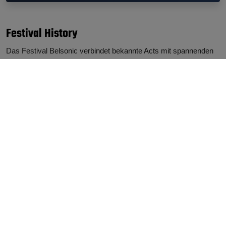
Festival History
Das Festival Belsonic verbindet bekannte Acts mit spannenden
Neuentdeckungen. Zu den stärksten Jahrgängen zählen 2012,
2011, 2013. Regelmäßig im Line-Up vertreten waren
Stereophonics (3-mal), David Guetta (3-mal), Tiesto (3-mal),
Madness (2-mal), Scooter (2-mal). Damit setzt sich die
beeindruckende Erfolgsgeschichte fort.
Belsonic 2027
Belsonic 2026
Headliner: Kingfishr
Headliner: The Cure, Kings Of
Leon, Teddy Swims
Belsonic 2025
Belsonic 2024
Headliner: Justin Timberlake,
Headliner: Take That, Limp
Alanis Morissette,
Bizkit, Sting