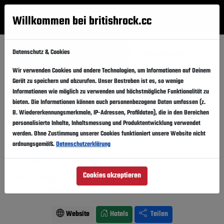
Willkommen bei britishrock.cc
Anmelden
Suche
Menü
Datenschutz & Cookies
Startseite
Festivals
Irland, Republik
Belsonic 2018
Wir verwenden Cookies und andere Technologien, um Informationen auf Deinem
Belsonic 2018
Folgen
Gerät zu speichern und abzurufen. Unser Bestreben ist es, so wenige
Informationen wie möglich zu verwenden und höchstmögliche Funktionalität zu
Irland, Republik, Belfast,
Ormeau Park
bieten. Die Informationen können auch personenbezogene Daten umfassen (z.
B. Wiedererkennungsmerkmale, IP-Adressen, Profildaten), die in den Bereichen
16.06.2018
-
24.06.2018
Samstag,
Sonntag,
personalisierte Inhalte, Inhaltsmessung und Produktentwicklung verwendet
werden. Ohne Zustimmung unserer Cookies funktioniert unsere Website nicht
Vergangener Event
In den Kalender
ordnungsgemäß.
Datenschutzerklärung
Für Fans von: Alternative . Indie . Screamo
Cookies akzeptieren
Liam Gallagher, The Script, Richard Ashcroft, Carl Cox
Line-Up ansehen
Website
Hotels
Teilen