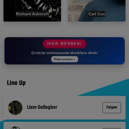
Richard Ashcroft
Carl Cox
HIER WERBEN!
Erreiche zehntausende Musikfans direkt
Platz sichern »
Line Up
Liam Gallagher
Folgen