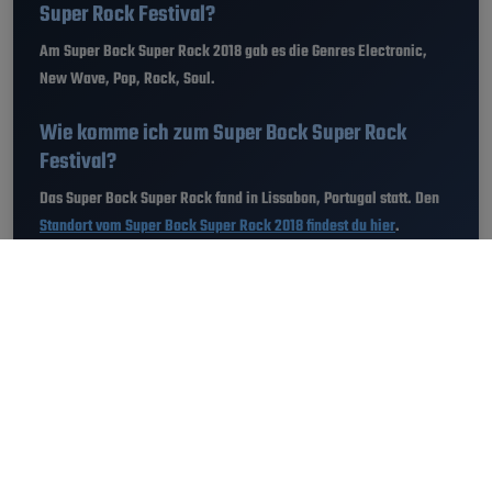
Super Rock Festival?
Am Super Bock Super Rock 2018 gab es die Genres Electronic,
New Wave, Pop, Rock, Soul.
Wie komme ich zum Super Bock Super Rock
Festival?
Das Super Bock Super Rock fand in Lissabon, Portugal statt. Den
Standort vom Super Bock Super Rock 2018 findest du hier
.
Wie viele Besucher waren am Super Bock Super
Rock?
Am Super Bock Super Rock 2018 feierten bis zu 90.000 Besucher.
Festival History