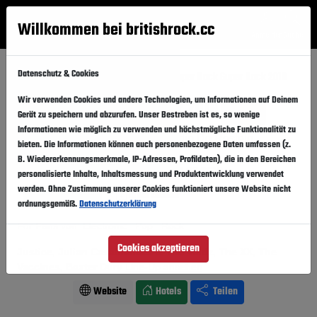
Willkommen bei britishrock.cc
Anmelden
Suche
Menü
Datenschutz & Cookies
Startseite
Festivals
Portugal
Super Bock Super Rock 2018
Wir verwenden Cookies und andere Technologien, um Informationen auf Deinem
Super Bock Super Rock 2018
Folgen
Gerät zu speichern und abzurufen. Unser Bestreben ist es, so wenige
Informationen wie möglich zu verwenden und höchstmögliche Funktionalität zu
Portugal, Lissabon,
Estadio Do Restelo
bieten. Die Informationen können auch personenbezogene Daten umfassen (z.
B. Wiedererkennungsmerkmale, IP-Adressen, Profildaten), die in den Bereichen
19.07.2018
-
21.07.2018
Donnerstag,
Samstag,
personalisierte Inhalte, Inhaltsmessung und Produktentwicklung verwendet
werden. Ohne Zustimmung unserer Cookies funktioniert unsere Website nicht
Vergangener Event
In den Kalender
ordnungsgemäß.
Datenschutzerklärung
Für Fans von: Electronic . Pop . Rock
Cookies akzeptieren
Justice, Julian Casablances & The Voidz, The XX, The
Vaccines, Baxter Dury
Line-Up ansehen
Website
Hotels
Teilen