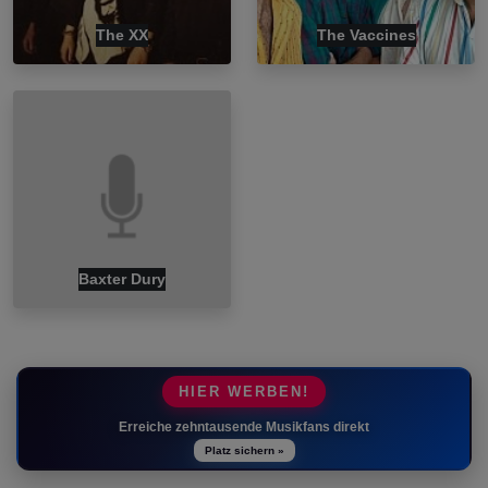
The XX
The Vaccines
Baxter Dury
HIER WERBEN!
Erreiche zehntausende Musikfans direkt
Platz sichern »