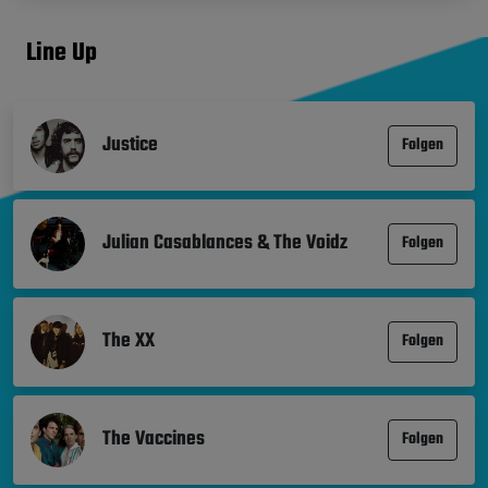
Line Up
Justice
Folgen
Julian Casablances & The Voidz
Folgen
The XX
Folgen
The Vaccines
Folgen