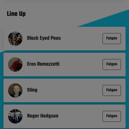
Line Up
Black Eyed Peas
Folgen
Eros Ramazzotti
Folgen
Sting
Folgen
Roger Hodgson
Folgen