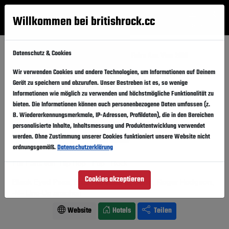
Willkommen bei britishrock.cc
Anmelden
Suche
Menü
Datenschutz & Cookies
Startseite
Festivals
Frankreich
Foire Aux Vins 2019
Wir verwenden Cookies und andere Technologien, um Informationen auf Deinem
Foire Aux Vins 2019
Folgen
Gerät zu speichern und abzurufen. Unser Bestreben ist es, so wenige
Informationen wie möglich zu verwenden und höchstmögliche Funktionalität zu
Frankreich, Colmar,
Park Des Expositions
bieten. Die Informationen können auch personenbezogene Daten umfassen (z.
B. Wiedererkennungsmerkmale, IP-Adressen, Profildaten), die in den Bereichen
26.07.2019
-
04.08.2019
Freitag,
Sonntag,
personalisierte Inhalte, Inhaltsmessung und Produktentwicklung verwendet
werden. Ohne Zustimmung unserer Cookies funktioniert unsere Website nicht
Vergangener Event
In den Kalender
ordnungsgemäß.
Datenschutzerklärung
Für Fans von: Hip Hop . Pop . Rock
Cookies akzeptieren
Black Eyed Peas, Eros Ramazzotti, Sting, Roger Hodgson,
-M-
Line-Up ansehen
Website
Hotels
Teilen