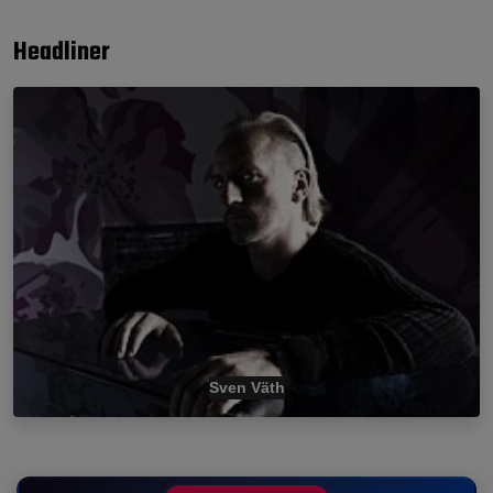
Headliner
Sven Väth