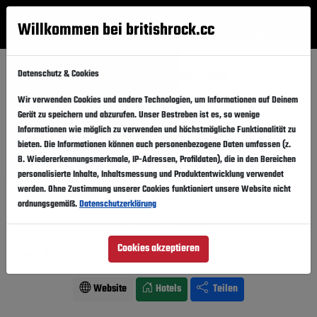
Willkommen bei britishrock.cc
Anmelden
Suche
Menü
Datenschutz & Cookies
Startseite
Festivals
Schweiz
Caprices 2020
Wir verwenden Cookies und andere Technologien, um Informationen auf Deinem
Caprices 2020
Folgen
Gerät zu speichern und abzurufen. Unser Bestreben ist es, so wenige
Informationen wie möglich zu verwenden und höchstmögliche Funktionalität zu
Schweiz, Crans Montana,
Le Régent
bieten. Die Informationen können auch personenbezogene Daten umfassen (z.
B. Wiedererkennungsmerkmale, IP-Adressen, Profildaten), die in den Bereichen
18.09.2020
-
20.09.2020
Freitag,
Sonntag,
personalisierte Inhalte, Inhaltsmessung und Produktentwicklung verwendet
werden. Ohne Zustimmung unserer Cookies funktioniert unsere Website nicht
Vergangener Event
In den Kalender
ordnungsgemäß.
Datenschutzerklärung
Für Fans von: Electronic . House . Techno
Cookies akzeptieren
Sven Väth
Line-Up ansehen
Website
Hotels
Teilen