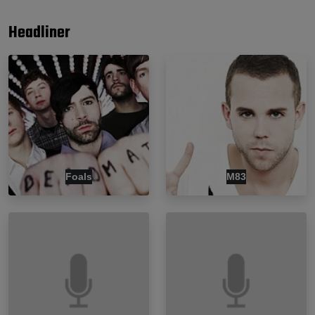
Headliner
Foals
M83