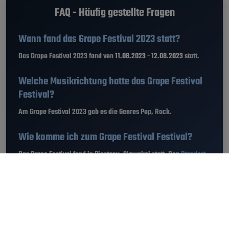
FAQ - Häufig gestellte Fragen
Wann fand das Grape Festival 2023 statt?
Das Grape Festival 2023 fand von
11.08.2023 - 12.08.2023
statt.
Welche Musikrichtung hatte das Grape Festival
Festival?
Am Grape Festival 2023 gab es die Genres Pop, Rock.
Wie komme ich zum Grape Festival Festival?
Das Grape Festival fand in Piestany, Slowakei statt. Den
Standort
vom Grape Festival 2023 findest du hier
.
Wie viele Besucher waren am Grape Festival?
Am Grape Festival 2023 feierten bis zu 6.000 Besucher.