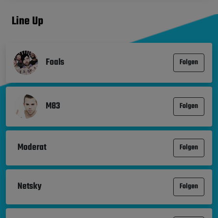
Line Up
Foals
Folgen
M83
Folgen
Moderat
Folgen
Netsky
Folgen