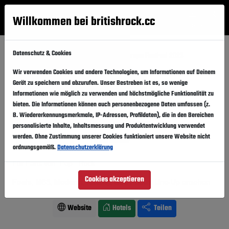
Willkommen bei britishrock.cc
Anmelden
Suche
Menü
Datenschutz & Cookies
Startseite
Festivals
Slowakei
Grape Festival 2023
Wir verwenden Cookies und andere Technologien, um Informationen auf Deinem
Grape Festival 2023
Folgen
Gerät zu speichern und abzurufen. Unser Bestreben ist es, so wenige
Informationen wie möglich zu verwenden und höchstmögliche Funktionalität zu
Slowakei, Piestany,
Festivalgelände
bieten. Die Informationen können auch personenbezogene Daten umfassen (z.
B. Wiedererkennungsmerkmale, IP-Adressen, Profildaten), die in den Bereichen
11.08.2023
-
12.08.2023
Freitag,
Samstag,
personalisierte Inhalte, Inhaltsmessung und Produktentwicklung verwendet
werden. Ohne Zustimmung unserer Cookies funktioniert unsere Website nicht
Vergangener Event
In den Kalender
ordnungsgemäß.
Datenschutzerklärung
Für Fans von: Pop . Rock
Cookies akzeptieren
Foals, M83, Moderat, Netsky, Sub Focus
Line-Up ansehen
Website
Hotels
Teilen