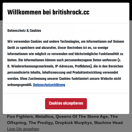
Willkommen bei britishrock.cc
Anmelden
Suche
Menü
Datenschutz & Cookies
Startseite
Festivals
Frankreich
Hellfest 2024
Wir verwenden Cookies und andere Technologien, um Informationen auf Deinem
Empfehlung
Gerät zu speichern und abzurufen. Unser Bestreben ist es, so wenige
Hellfest 2024
Informationen wie möglich zu verwenden und höchstmögliche Funktionalität zu
Folgen
bieten. Die Informationen können auch personenbezogene Daten umfassen (z.
B. Wiedererkennungsmerkmale, IP-Adressen, Profildaten), die in den Bereichen
Frankreich, Clisson,
Festivalgelände
personalisierte Inhalte, Inhaltsmessung und Produktentwicklung verwendet
werden. Ohne Zustimmung unserer Cookies funktioniert unsere Website nicht
27.06.2024
-
30.06.2024
Donnerstag,
Sonntag,
ordnungsgemäß.
Datenschutzerklärung
Vergangener Event
In den Kalender
Cookies akzeptieren
Für Fans von: Alternative . Metal . Rock
Foo Fighters, Metallica, Queens Of The Stone Age, The
Offspring, The Prodigy, Dropkick Murphys, Machine Head
Line-Up ansehen