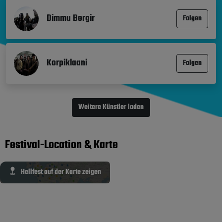
Dimmu Borgir
Folgen
Korpiklaani
Folgen
Weitere Künstler laden
Festival-Location & Karte
Hellfest auf der Karte zeigen