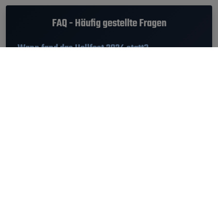
FAQ - Häufig gestellte Fragen
Wann fand das Hellfest 2024 statt?
Das Hellfest 2024 fand von
27.06.2024 - 30.06.2024
statt.
Welche Musikrichtung hatte das Hellfest
Festival?
Am Hellfest 2024 gab es die Genres Alternative, Folk, Metal, Punk,
Rock.
Wie komme ich zum Hellfest Festival?
Das Hellfest fand in Clisson, Frankreich statt. Den
Standort vom
Hellfest 2024 findest du hier
.
Wieviel hat das Ticket fürs Hellfest 2024