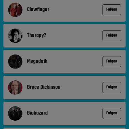
Clawfinger
Folgen
Therapy?
Folgen
Megadeth
Folgen
Bruce Dickinson
Folgen
Biohazard
Folgen