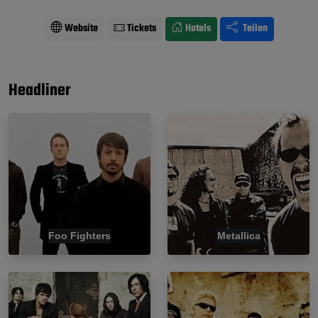
Website
Tickets
Hotels
Teilen
Headliner
Foo Fighters
Metallica