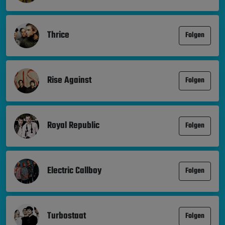
Thrice
Folgen
Rise Against
Folgen
Royal Republic
Folgen
Electric Callboy
Folgen
Turbostaat
Folgen