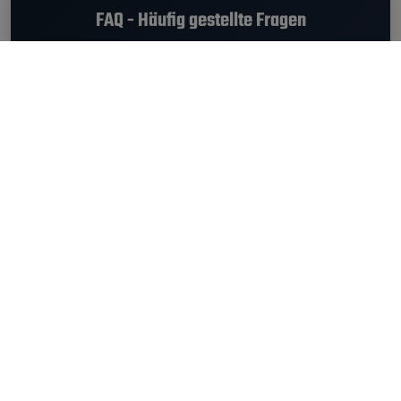
FAQ - Häufig gestellte Fragen
Wann fand das Hurricane 2025 statt?
Das Hurricane 2025 fand von
20.06.2025 - 22.06.2025
statt.
Welche Musikrichtung hatte das Hurricane
Festival?
Am Hurricane 2025 gab es die Genres Alternative, Indie, Pop,
Punk, Rock.
Wie gut war das Line-Up am Hurricane 2025?
Das Headline-Ranking dieses Festivals war bei
6.7 von 10
Punkten
. Der Höchstwert ist 10.
6.7