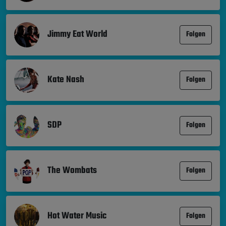
Jimmy Eat World
Folgen
Kate Nash
Folgen
SDP
Folgen
The Wombats
Folgen
Hot Water Music
Folgen