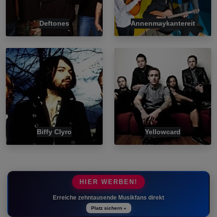
Deftones
Annenmaykantereit
Biffy Clyro
Yellowcard
HIER WERBEN!
Erreiche zehntausende Musikfans direkt
Platz sichern »