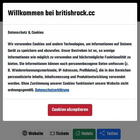
Willkommen bei britishrock.cc
Anmelden
Suche
Menü
Datenschutz & Cookies
Startseite
Festivals
Deutschland
Hurricane 2025
Wir verwenden Cookies und andere Technologien, um Informationen auf Deinem
Hurricane 2025
Folgen
Gerät zu speichern und abzurufen. Unser Bestreben ist es, so wenige
Informationen wie möglich zu verwenden und höchstmögliche Funktionalität zu
Deutschland, Scheeßel,
Eichenring
bieten. Die Informationen können auch personenbezogene Daten umfassen (z.
B. Wiedererkennungsmerkmale, IP-Adressen, Profildaten), die in den Bereichen
20.06.2025
-
22.06.2025
Freitag,
Sonntag,
personalisierte Inhalte, Inhaltsmessung und Produktentwicklung verwendet
werden. Ohne Zustimmung unserer Cookies funktioniert unsere Website nicht
Vergangener Event
In den Kalender
ordnungsgemäß.
Datenschutzerklärung
Für Fans von: Alternative . Punk . Rock
Cookies akzeptieren
Green Day, The Prodigy, Deftones, Annenmaykantereit,
Biffy Clyro, Yellowcard, Jimmy Eat World
Line-Up ansehen
Website
Tickets
Hotels
Teilen