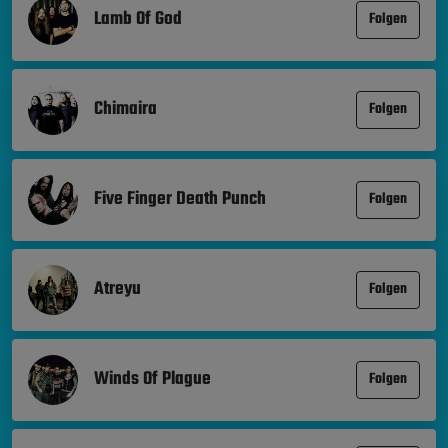
Lamb Of God
Folgen
Chimaira
Folgen
Five Finger Death Punch
Folgen
Atreyu
Folgen
Winds Of Plague
Folgen