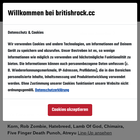
Willkommen bei britishrock.cc
Anmelden
Suche
Menü
Datenschutz & Cookies
Startseite
Festivals
Vereinigte Staaten von Amerika
Mayhem Festival 2010
Wir verwenden Cookies und andere Technologien, um Informationen auf Deinem
Gerät zu speichern und abzurufen. Unser Bestreben ist es, so wenige
Mayhem Festival 2010
Folgen
Informationen wie möglich zu verwenden und höchstmögliche Funktionalität zu
bieten. Die Informationen können auch personenbezogene Daten umfassen (z.
Vereinigte Staaten von Amerika, San Bernardino,
B. Wiedererkennungsmerkmale, IP-Adressen, Profildaten), die in den Bereichen
San Manuel Amphitheater
personalisierte Inhalte, Inhaltsmessung und Produktentwicklung verwendet
werden. Ohne Zustimmung unserer Cookies funktioniert unsere Website nicht
10.07.2010
ordnungsgemäß.
Datenschutzerklärung
Samstag,
Vergangener Event
In den Kalender
Cookies akzeptieren
Für Fans von: Hardcore . Metal . Rock
Korn, Rob Zombie, Hatebreed, Lamb Of God, Chimaira,
Five Finger Death Punch, Atreyu
Line-Up ansehen