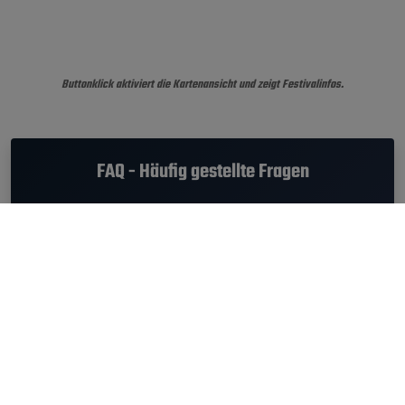
Buttonklick aktiviert die Kartenansicht und zeigt Festivalinfos.
FAQ - Häufig gestellte Fragen
Wann fand das Mayhem Festival 2010 statt?
Das Mayhem Festival 2010 fand am
10.07.2010
statt.
Welche Musikrichtung hatte das Mayhem
Festival Festival?
Am Mayhem Festival 2010 gab es die Genres Hardcore, Metal,
Punk, Rock.