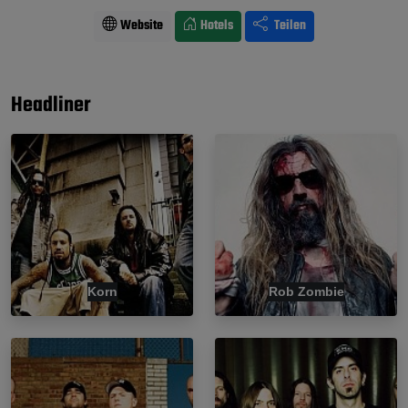
Website
Hotels
Teilen
Headliner
Korn
Rob Zombie