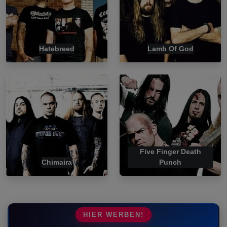
Hatebreed
Lamb Of God
Five Finger Death
Chimaira
Punch
HIER WERBEN!