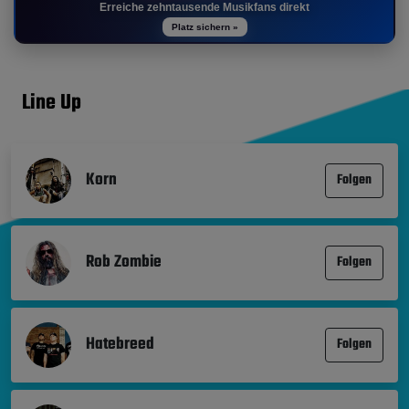
Erreiche zehntausende Musikfans direkt
Platz sichern »
Line Up
Korn
Folgen
Rob Zombie
Folgen
Hatebreed
Folgen