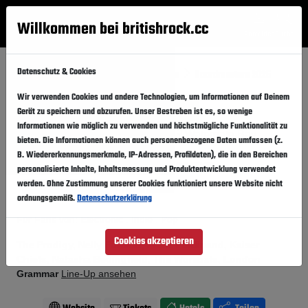
Willkommen bei britishrock.cc
Anmelden
Suche
Menü
Datenschutz & Cookies
Startseite
Festivals
Großbritannien
Boardmasters 2025
Wir verwenden Cookies und andere Technologien, um Informationen auf Deinem
Boardmasters 2025
Folgen
Gerät zu speichern und abzurufen. Unser Bestreben ist es, so wenige
Informationen wie möglich zu verwenden und höchstmögliche Funktionalität zu
Großbritannien, Newquay,
Watergate Bay
bieten. Die Informationen können auch personenbezogene Daten umfassen (z.
B. Wiedererkennungsmerkmale, IP-Adressen, Profildaten), die in den Bereichen
06.08.2025
-
10.08.2025
Mittwoch,
Sonntag,
personalisierte Inhalte, Inhaltsmessung und Produktentwicklung verwendet
werden. Ohne Zustimmung unserer Cookies funktioniert unsere Website nicht
Vergangener Event
In den Kalender
ordnungsgemäß.
Datenschutzerklärung
Für Fans von: Electronic . Indie . Pop
Cookies akzeptieren
The Prodigy, Nelly Furtado, Franz Ferdinand, Kaiser
Chiefs, Natasha Bedingfield, The Wombats, London
Grammar
Line-Up ansehen