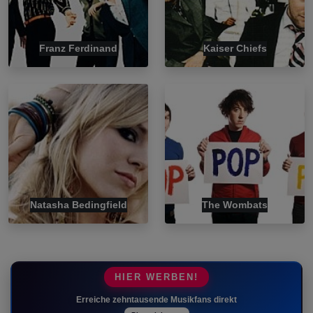
Franz Ferdinand
Kaiser Chiefs
Natasha Bedingfield
The Wombats
HIER WERBEN!
Erreiche zehntausende Musikfans direkt