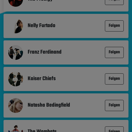
Nelly Furtado
Folgen
Franz Ferdinand
Folgen
Kaiser Chiefs
Folgen
Natasha Bedingfield
Folgen
The Wombats
Folgen