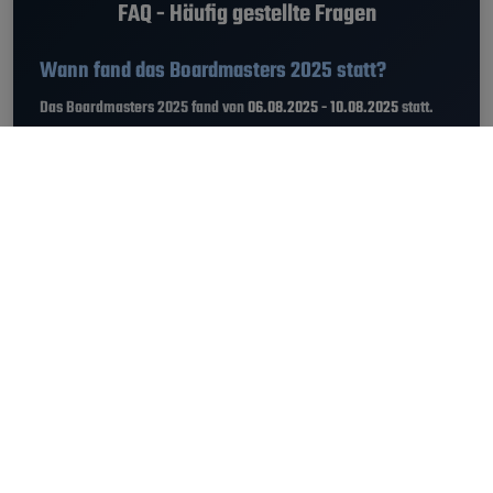
FAQ - Häufig gestellte Fragen
Wann fand das Boardmasters 2025 statt?
Das Boardmasters 2025 fand von
06.08.2025 - 10.08.2025
statt.
Welche Musikrichtung hatte das Boardmasters
Festival?
Am Boardmasters 2025 gab es die Genres Brit-Pop, Electronic,
Indie, New Wave, Pop.
Wie gut war das Line-Up am Boardmasters 2025?
Das Headline-Ranking dieses Festivals war bei
6.2 von 10
Punkten
. Der Höchstwert ist 10.
6.2
Wie komme ich zum Boardmasters Festival?