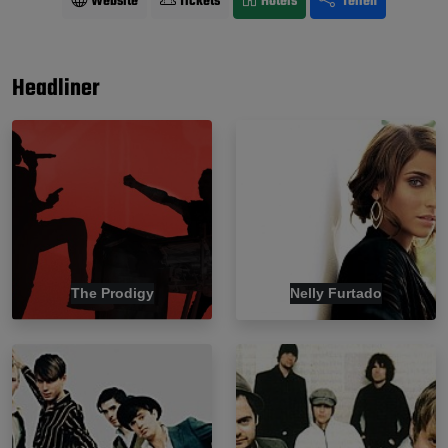
Website
Tickets
Hotels
Teilen
Headliner
The Prodigy
Nelly Furtado