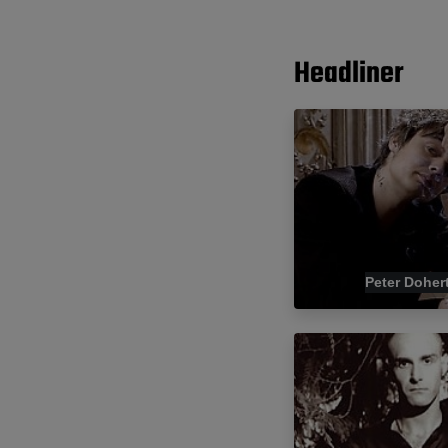
Headliner
Peter Doher