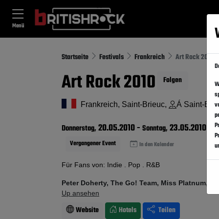
Menü
Startseite
Festivals
Frankreich
Art Rock 2010
D
Art Rock 2010
Folgen
W
s
Frankreich, Saint-Brieuc,
Á Saint-Bri
v
p
P
20.05.2010
-
23.05.2010
Donnerstag,
Sonntag,
P
Vergangener Event
In den Kalender
u
Für Fans von: Indie . Pop . R&B
Peter Doherty, The Go! Team, Miss Platnum, Vi
Up ansehen
Website
Hotels
Teilen