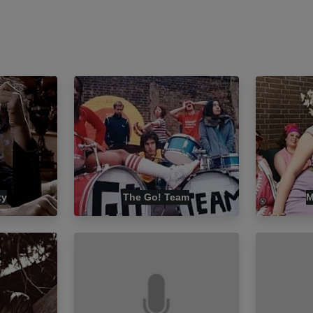
ty
The Go! Team
M