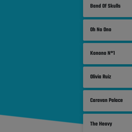
Band Of Skulls
Oh No Ono
Konono N°1
Olivia Ruiz
Caravan Palace
The Heavy