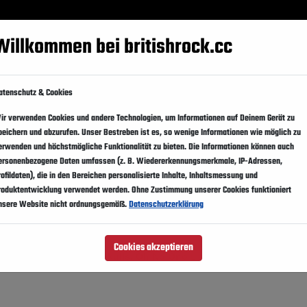
Festivals
Events
Künstler
Magazin
Suppo
Willkommen bei britishrock.cc
atenschutz & Cookies
ir verwenden Cookies und andere Technologien, um Informationen auf Deinem Gerät zu
peichern und abzurufen. Unser Bestreben ist es, so wenige Informationen wie möglich zu
euc
erwenden und höchstmögliche Funktionalität zu bieten. Die Informationen können auch
ersonenbezogene Daten umfassen (z. B. Wiedererkennungsmerkmale, IP-Adressen,
rofildaten), die in den Bereichen personalisierte Inhalte, Inhaltsmessung und
roduktentwicklung verwendet werden. Ohne Zustimmung unserer Cookies funktioniert
nsere Website nicht ordnungsgemäß.
Datenschutzerklärung
Cookies akzeptieren
talic, Ghinzu, Band Of Skulls, Oh No Ono
Line-