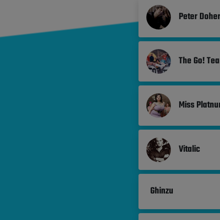
Peter Doher
The Go! Te
Miss Platn
Vitalic
Ghinzu