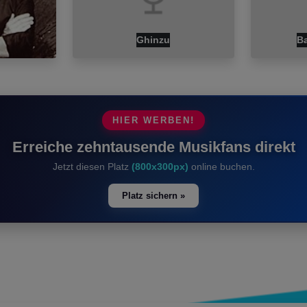
Ghinzu
Ba
HIER WERBEN!
Erreiche zehntausende Musikfans direkt
Jetzt diesen Platz
(800x300px)
online buchen.
Platz sichern »