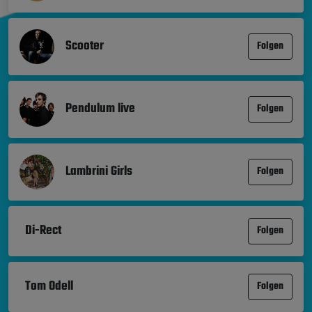
Scooter
Folgen
Pendulum live
Folgen
Lambrini Girls
Folgen
Di-Rect
Folgen
Tom Odell
Folgen