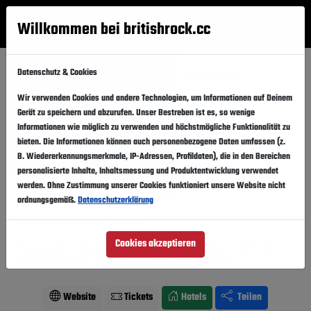
Willkommen bei britishrock.cc
Anmelden
Suche
Menü
Datenschutz & Cookies
Startseite
Festivals
Niederlande
Paaspop 2026
Wir verwenden Cookies und andere Technologien, um Informationen auf Deinem
Paaspop 2026
Folgen
Gerät zu speichern und abzurufen. Unser Bestreben ist es, so wenige
Informationen wie möglich zu verwenden und höchstmögliche Funktionalität zu
Niederlande, Schijndel,
Festivalgelände
bieten. Die Informationen können auch personenbezogene Daten umfassen (z.
B. Wiedererkennungsmerkmale, IP-Adressen, Profildaten), die in den Bereichen
03.04.2026
-
05.04.2026
Freitag,
Sonntag,
personalisierte Inhalte, Inhaltsmessung und Produktentwicklung verwendet
werden. Ohne Zustimmung unserer Cookies funktioniert unsere Website nicht
Vergangener Event
In den Kalender
ordnungsgemäß.
Datenschutzerklärung
Für Fans von: Rock . Techno .
Cookies akzeptieren
Kensington, Scooter, Pendulum live, Lambrini Girls, Di-
Rect, Tom Odell, Triggerfinger
Line-Up ansehen
Website
Tickets
Hotels
Teilen