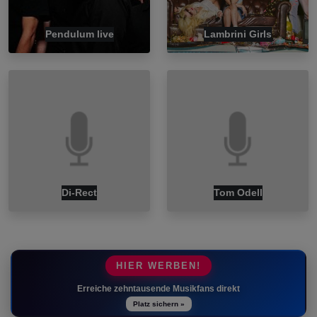
Pendulum live
Lambrini Girls
Di-Rect
Tom Odell
HIER WERBEN!
Erreiche zehntausende Musikfans direkt
Platz sichern »