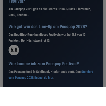
Festival?
Am Paaspop 2026 gab es die Genres Drum & Bass, Electronic,
Rock, Techno, .
Wie gut war das Line-Up am Paaspop 2026?
Das Headline-Ranking dieses Festivals war bei
5.8 von 10
Punkten
. Der Höchstwert ist 10.
5.8
Wie komme ich zum Paaspop Festival?
Das Paaspop fand in Schijndel, Niederlande statt. Den
Standort
vom Paaspop 2026 findest du hier
.
Wieviel hat das Ticket fürs Paaspop 2026
gekostet?
Der Preis für das Ticket bzw. Festivalpass für das Paaspop 2026