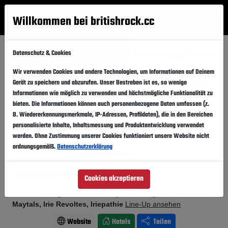
Willkommen bei britishrock.cc
Anmelden
Suche
Menü
Datenschutz & Cookies
Startseite
Festivals
Deutschland
Chiemsee Reggae Summer
2011
Wir verwenden Cookies und andere Technologien, um Informationen auf Deinem
Gerät zu speichern und abzurufen. Unser Bestreben ist es, so wenige
Chiemsee Reggae Summer 2011
Folgen
Informationen wie möglich zu verwenden und höchstmögliche Funktionalität zu
bieten. Die Informationen können auch personenbezogene Daten umfassen (z.
Deutschland, Chiemsee,
Übersee
B. Wiedererkennungsmerkmale, IP-Adressen, Profildaten), die in den Bereichen
personalisierte Inhalte, Inhaltsmessung und Produktentwicklung verwendet
26.08.2011
-
28.08.2011
Freitag,
Sonntag,
werden. Ohne Zustimmung unserer Cookies funktioniert unsere Website nicht
ordnungsgemäß.
Datenschutzerklärung
Vergangener Event
In den Kalender
Für Fans von: Hip Hop . Reggae . Ska
Cookies akzeptieren
Patrice, Jimmy Cliff, Blumentopf, Russkaja, Toots & The
Maytals, Irie Revoltes, Iriepathie
Line-Up ansehen
Website
Hotels
Teilen