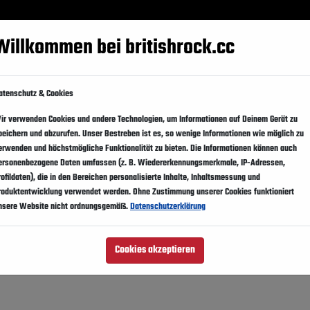
Festivals
Events
Künstler
Magazin
Suppo
Willkommen bei britishrock.cc
ka
The Hangout 2011
atenschutz & Cookies
ir verwenden Cookies und andere Technologien, um Informationen auf Deinem Gerät zu
peichern und abzurufen. Unser Bestreben ist es, so wenige Informationen wie möglich zu
hores,
On The Beach
erwenden und höchstmögliche Funktionalität zu bieten. Die Informationen können auch
ersonenbezogene Daten umfassen (z. B. Wiedererkennungsmerkmale, IP-Adressen,
rofildaten), die in den Bereichen personalisierte Inhalte, Inhaltsmessung und
roduktentwicklung verwendet werden. Ohne Zustimmung unserer Cookies funktioniert
nsere Website nicht ordnungsgemäß.
Datenschutzerklärung
Cookies akzeptieren
idespread Panic, Black Keys, Michael Franti &