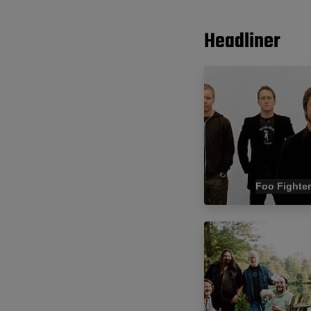
Headliner
Foo Fighte