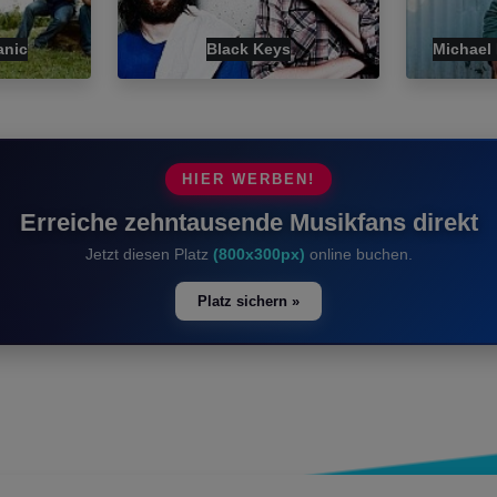
anic
Black Keys
Michael 
HIER WERBEN!
Erreiche zehntausende Musikfans direkt
Jetzt diesen Platz
(800x300px)
online buchen.
Platz sichern »