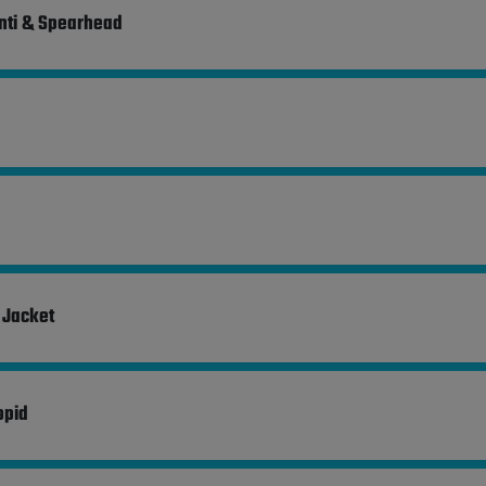
nti & Spearhead
 Jacket
opid