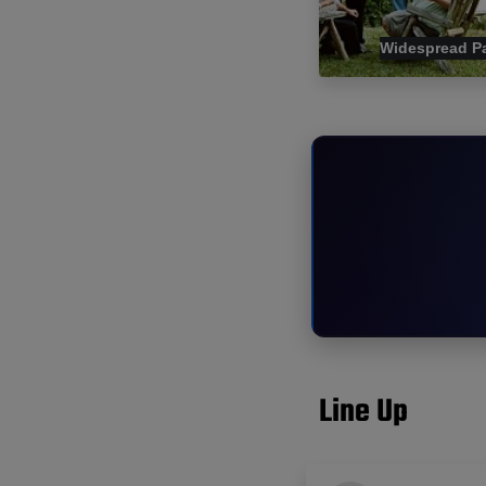
Widespread P
Line Up