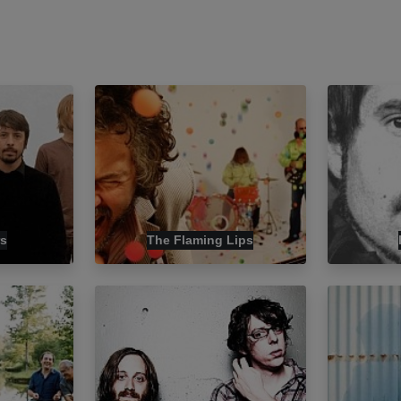
rs
The Flaming Lips