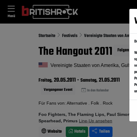
Menü
Startseite
Festivals
Vereinigte Staaten von Ameri
D
The Hangout 2011
Folgen
W
s
Vereinigte Staaten von Amerika, Gulf S
v
p
P
20.05.2011
-
21.05.2011
Freitag,
Samstag,
P
Vergangener Event
In den Kalender
u
Für Fans von: Alternative . Folk . Rock
Foo Fighters, The Flaming Lips, Paul Simon, W
Spearhead, Primus
Line-Up ansehen
Website
Hotels
Teilen