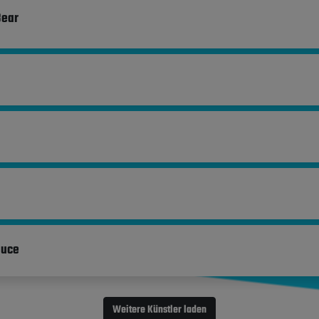
Bear
auce
Weitere Künstler laden