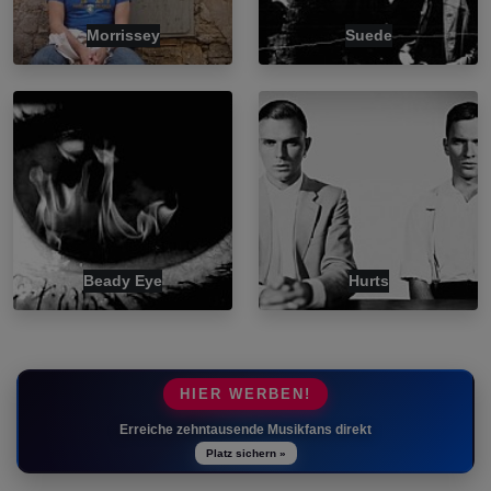
Morrissey
Suede
Beady Eye
Hurts
HIER WERBEN!
Erreiche zehntausende Musikfans direkt
Platz sichern »