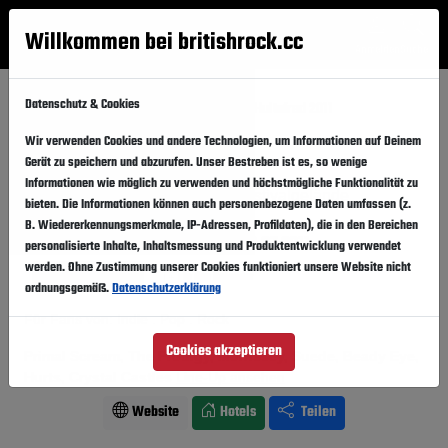
Willkommen bei britishrock.cc
Anmelden
Suche
Menü
Datenschutz & Cookies
Startseite
Festivals
Schweden
Hultsfred 2011
Wir verwenden Cookies und andere Technologien, um Informationen auf Deinem
Hultsfred 2011
Folgen
Gerät zu speichern und abzurufen. Unser Bestreben ist es, so wenige
Informationen wie möglich zu verwenden und höchstmögliche Funktionalität zu
Schweden, Hultsfred,
Festivalgelände
bieten. Die Informationen können auch personenbezogene Daten umfassen (z.
B. Wiedererkennungsmerkmale, IP-Adressen, Profildaten), die in den Bereichen
14.07.2011
-
16.07.2011
Donnerstag,
Samstag,
personalisierte Inhalte, Inhaltsmessung und Produktentwicklung verwendet
werden. Ohne Zustimmung unserer Cookies funktioniert unsere Website nicht
Vergangener Event
In den Kalender
ordnungsgemäß.
Datenschutzerklärung
Für Fans von: Indie . Pop . Rock
Cookies akzeptieren
Primal Scream, The Prodigy, Morrissey, Suede, Beady Eye,
Hurts, Crystal Castles
Line-Up ansehen
Website
Hotels
Teilen