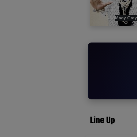
Macy Gray
Line Up