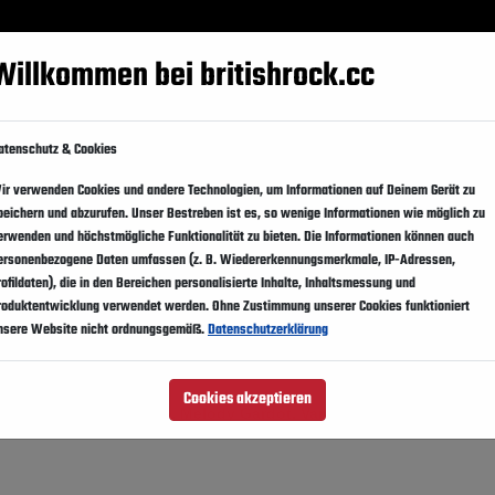
Festivals
Events
Künstler
Magazin
Suppo
Willkommen bei britishrock.cc
z 2012
atenschutz & Cookies
en
ir verwenden Cookies und andere Technologien, um Informationen auf Deinem Gerät zu
peichern und abzurufen. Unser Bestreben ist es, so wenige Informationen wie möglich zu
ände
erwenden und höchstmögliche Funktionalität zu bieten. Die Informationen können auch
ersonenbezogene Daten umfassen (z. B. Wiedererkennungsmerkmale, IP-Adressen,
rofildaten), die in den Bereichen personalisierte Inhalte, Inhaltsmessung und
roduktentwicklung verwendet werden. Ohne Zustimmung unserer Cookies funktioniert
nsere Website nicht ordnungsgemäß.
Datenschutzerklärung
Cookies akzeptieren
n, Macy Gray, Amos Lee, Melody Gardot, Van