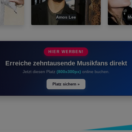
Amos Lee
M
HIER WERBEN!
Erreiche zehntausende Musikfans direkt
Jetzt diesen Platz
(800x300px)
online buchen.
Platz sichern »