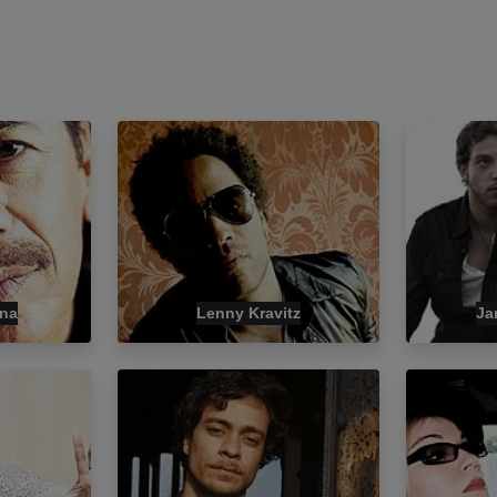
ana
Lenny Kravitz
Ja