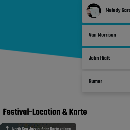
Melody Gar
Van Morrison
John Hiatt
Rumer
Festival-Location & Karte
North Sea Jazz auf der Karte zeigen