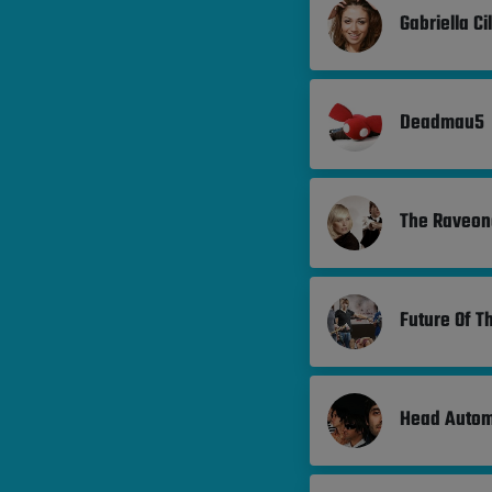
Gabriella Ci
Deadmau5
The Raveon
Future Of Th
Head Autom