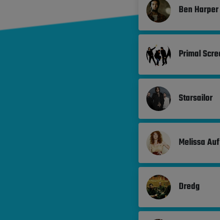
Ben Harper 
Primal Scr
Starsailor
Melissa Auf
Dredg