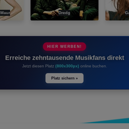
 Maur
Dredg
Ga
HIER WERBEN!
Erreiche zehntausende Musikfans direkt
Jetzt diesen Platz
(800x300px)
online buchen.
Platz sichern »