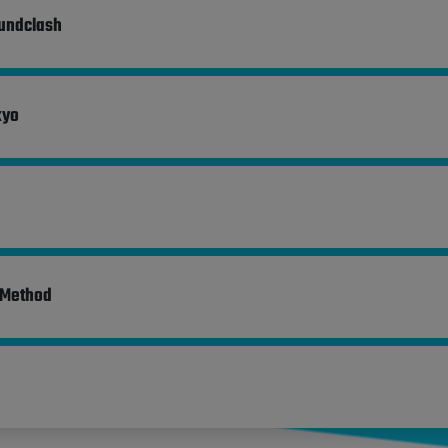
undclash
kyo
 Method