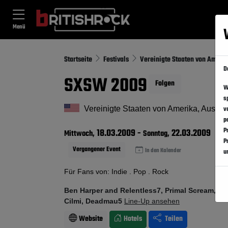
Menü
Startseite
Festivals
Vereinigte Staaten von Ameri
D
SXSW 2009
Folgen
W
s
Vereinigte Staaten von Amerika, Austin,
v
p
P
18.03.2009
-
22.03.2009
Mittwoch,
Sonntag,
P
Vergangener Event
In den Kalender
u
Für Fans von: Indie . Pop . Rock
Ben Harper and Relentless7, Primal Scream, Star
Cilmi, Deadmau5
Line-Up ansehen
Website
Hotels
Teilen