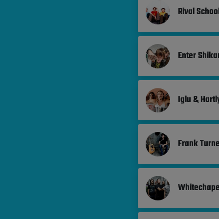
Rival Schoo
Enter Shikar
Iglu & Hartl
Frank Turn
Whitechape