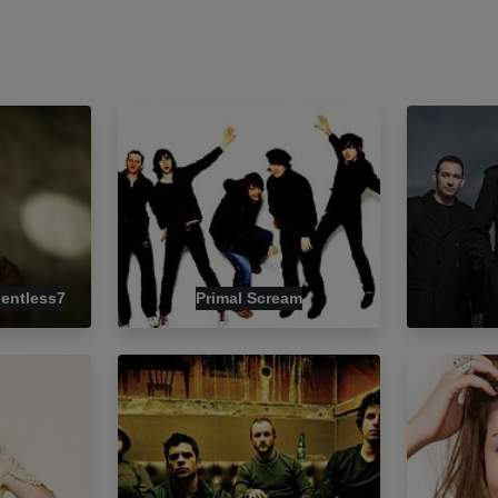
lentless7
Primal Scream