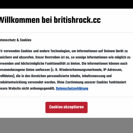
Festivals
Events
Künstler
Magazin
Suppo
Willkommen bei britishrock.cc
ka
SXSW 2009
atenschutz & Cookies
ir verwenden Cookies und andere Technologien, um Informationen auf Deinem Gerät zu
peichern und abzurufen. Unser Bestreben ist es, so wenige Informationen wie möglich zu
Austin Convention Center
erwenden und höchstmögliche Funktionalität zu bieten. Die Informationen können auch
ersonenbezogene Daten umfassen (z. B. Wiedererkennungsmerkmale, IP-Adressen,
rofildaten), die in den Bereichen personalisierte Inhalte, Inhaltsmessung und
roduktentwicklung verwendet werden. Ohne Zustimmung unserer Cookies funktioniert
nsere Website nicht ordnungsgemäß.
Datenschutzerklärung
Cookies akzeptieren
sailor, Melissa Auf der Maur, Dredg, Gabriella