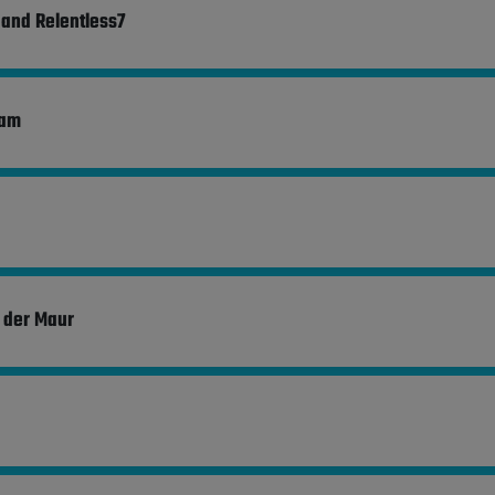
and Relentless7
eam
 der Maur