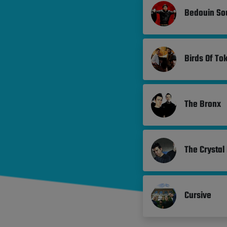
Bedouin So
Birds Of To
The Bronx
The Crystal
Cursive