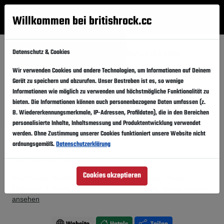
Willkommen bei britishrock.cc
Anmelden
Suche
Menü
Datenschutz & Cookies
Startseite
Festivals
Österreich
Harvest Of Art 2012
Wir verwenden Cookies und andere Technologien, um Informationen auf Deinem
Harvest Of Art 2012
Folgen
Gerät zu speichern und abzurufen. Unser Bestreben ist es, so wenige
Informationen wie möglich zu verwenden und höchstmögliche Funktionalität zu
Österreich, Clam,
Festivalgelände
bieten. Die Informationen können auch personenbezogene Daten umfassen (z.
B. Wiedererkennungsmerkmale, IP-Adressen, Profildaten), die in den Bereichen
06.07.2012
Freitag,
personalisierte Inhalte, Inhaltsmessung und Produktentwicklung verwendet
werden. Ohne Zustimmung unserer Cookies funktioniert unsere Website nicht
Vergangener Event
In den Kalender
ordnungsgemäß.
Datenschutzerklärung
Für Fans von: Folk . Indie . Rock
Cookies akzeptieren
The Kooks, Mumford & Sons, Glen Hansard, Thees
Uhlmann & Band, Robert Francis, Warpaint, Ginga
Line-Up
ansehen