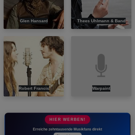
Glen Hansard
Thees Uhlmann & Band
Robert Francis
Warpaint
HIER WERBEN!
Erreiche zehntausende Musikfans direkt