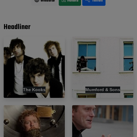
Website
Hotels
Teilen
Headliner
The Kooks
Mumford & Sons