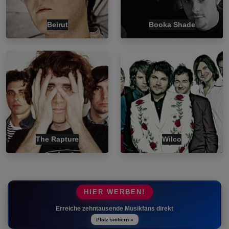
Beirut
Booka Shade
The Rapture
Wilco
HIER WERBEN!
Erreiche zehntausende Musikfans direkt
Platz sichern »