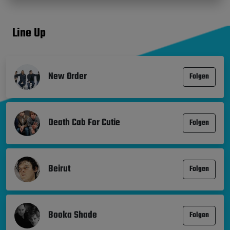
Line Up
New Order
Folgen
Death Cab For Cutie
Folgen
Beirut
Folgen
Booka Shade
Folgen