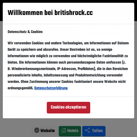
Willkommen bei britishrock.cc
Anmelden
Suche
Menü
Datenschutz & Cookies
Startseite
Festivals
Irland, Republik
Forbidden Fruit 2012
Wir verwenden Cookies und andere Technologien, um Informationen auf Deinem
Forbidden Fruit 2012
Folgen
Gerät zu speichern und abzurufen. Unser Bestreben ist es, so wenige
Informationen wie möglich zu verwenden und höchstmögliche Funktionalität zu
Irland, Republik, Dublin,
Irish Museum Grounds
bieten. Die Informationen können auch personenbezogene Daten umfassen (z.
B. Wiedererkennungsmerkmale, IP-Adressen, Profildaten), die in den Bereichen
02.06.2012
-
04.06.2012
Samstag,
Montag,
personalisierte Inhalte, Inhaltsmessung und Produktentwicklung verwendet
werden. Ohne Zustimmung unserer Cookies funktioniert unsere Website nicht
Vergangener Event
In den Kalender
ordnungsgemäß.
Datenschutzerklärung
Für Fans von: Alternative . Electronic . Indie
Cookies akzeptieren
New Order, Death Cab For Cutie, Beirut, Booka Shade, The
Rapture, Wilco, Austra
Line-Up ansehen
Website
Hotels
Teilen