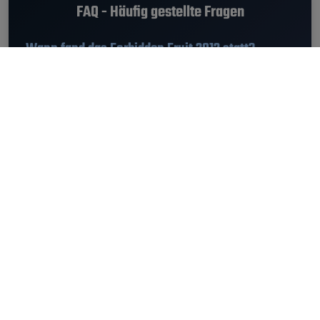
FAQ - Häufig gestellte Fragen
Wann fand das Forbidden Fruit 2012 statt?
Das Forbidden Fruit 2012 fand von
02.06.2012 - 04.06.2012
statt.
Welche Musikrichtung hatte das Forbidden Fruit
Festival?
Am Forbidden Fruit 2012 gab es die Genres Alternative, Electronic,
Indie, New Wave, Rock.
Wie komme ich zum Forbidden Fruit Festival?
Das Forbidden Fruit fand in Dublin, Irland, Republik statt. Den
Standort vom Forbidden Fruit 2012 findest du hier
.
Wie viele Besucher waren am Forbidden Fruit?
Am Forbidden Fruit 2012 feierten bis zu 30.000 Besucher.