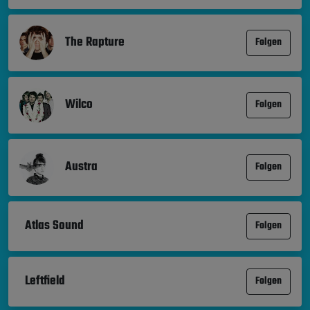
The Rapture
Folgen
Wilco
Folgen
Austra
Folgen
Atlas Sound
Folgen
Leftfield
Folgen