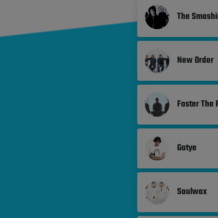
The Smashi
New Order
Foster The 
Gotye
Soulwax