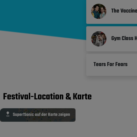
The Vaccin
Gym Class 
Tears For Fears
Festival-Location & Karte
Super!Sonic auf der Karte zeigen