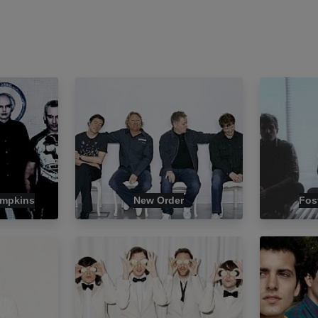
umpkins
New Order
Fos