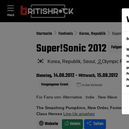
Menü
Startseite
Festivals
Korea, Republik
Super!Son
D
Super!Sonic 2012
Folgen
W
s
Korea, Republik, Seoul,
Olympic Par
v
p
P
14.08.2012
-
15.08.2012
Dienstag,
Mittwoch,
P
Vergangener Event
In den Kalender
u
Für Fans von: Alternative . Indie . New Wave
The Smashing Pumpkins, New Order, Foster Th
Class Heroes
Line-Up ansehen
Website
Hotels
Teilen