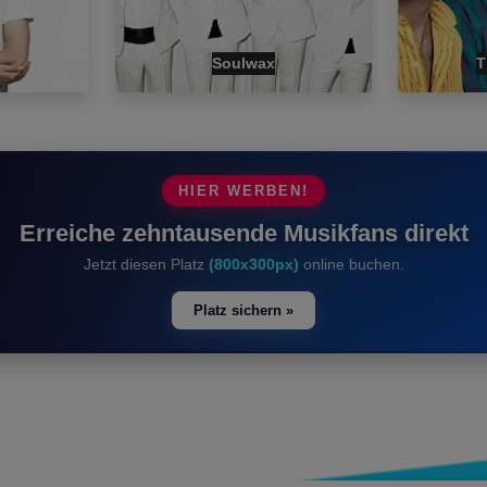
Soulwax
T
HIER WERBEN!
Erreiche zehntausende Musikfans direkt
Jetzt diesen Platz
(800x300px)
online buchen.
Platz sichern »