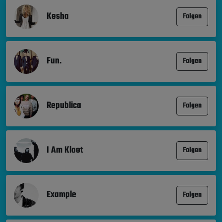
Kesha
Folgen
Fun.
Folgen
Republica
Folgen
I Am Kloot
Folgen
Example
Folgen