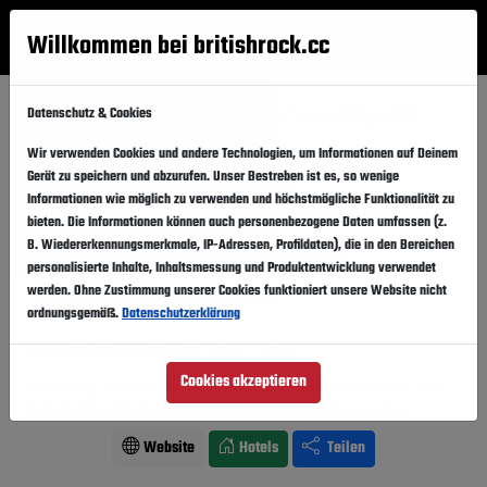
Willkommen bei britishrock.cc
Anmelden
Suche
Menü
Datenschutz & Cookies
Startseite
Festivals
Großbritannien
Isle Of Wight 2013
Wir verwenden Cookies und andere Technologien, um Informationen auf Deinem
Isle Of Wight 2013
Folgen
Gerät zu speichern und abzurufen. Unser Bestreben ist es, so wenige
Informationen wie möglich zu verwenden und höchstmögliche Funktionalität zu
Großbritannien, Newport,
Seaclose Park
bieten. Die Informationen können auch personenbezogene Daten umfassen (z.
B. Wiedererkennungsmerkmale, IP-Adressen, Profildaten), die in den Bereichen
13.06.2013
-
16.06.2013
Donnerstag,
Sonntag,
personalisierte Inhalte, Inhaltsmessung und Produktentwicklung verwendet
werden. Ohne Zustimmung unserer Cookies funktioniert unsere Website nicht
Vergangener Event
In den Kalender
ordnungsgemäß.
Datenschutzerklärung
Für Fans von: Alternative . Indie . Rock
Cookies akzeptieren
Bon Jovi, The Killers, Paul Weller, The Stone Roses, The
Script, Bloc Party, Imagine Dragons
Line-Up ansehen
Website
Hotels
Teilen