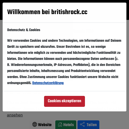
Willkommen bei britishrock.cc
Anmelden
Suche
Menü
Datenschutz & Cookies
Startseite
Festivals
Schweiz
m4music 2013
Wir verwenden Cookies und andere Technologien, um Informationen auf Deinem
m4music 2013
Folgen
Gerät zu speichern und abzurufen. Unser Bestreben ist es, so wenige
Informationen wie möglich zu verwenden und höchstmögliche Funktionalität zu
Schweiz, Zürich,
div. Locations
bieten. Die Informationen können auch personenbezogene Daten umfassen (z.
B. Wiedererkennungsmerkmale, IP-Adressen, Profildaten), die in den Bereichen
21.03.2013
-
23.03.2013
Donnerstag,
Samstag,
personalisierte Inhalte, Inhaltsmessung und Produktentwicklung verwendet
werden. Ohne Zustimmung unserer Cookies funktioniert unsere Website nicht
Vergangener Event
In den Kalender
ordnungsgemäß.
Datenschutzerklärung
Für Fans von: Drum & Bass . Electronic . Pop
Cookies akzeptieren
Chase And Status DJ-Set, Foals, Walk Off The Earth, FM
Belfast, Jamie Lidell, WhoMadeWho, The Jezabels
Line-Up
ansehen
Website
Hotels
Teilen