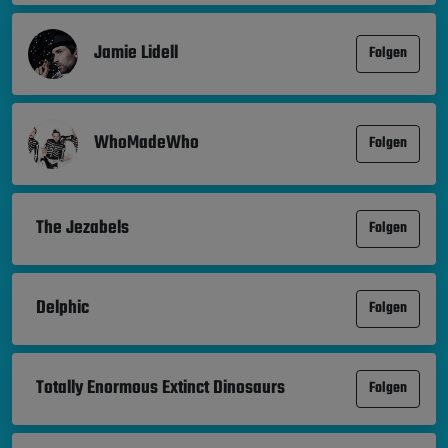
Jamie Lidell
Folgen
WhoMadeWho
Folgen
The Jezabels
Folgen
Delphic
Folgen
Totally Enormous Extinct Dinosaurs
Folgen