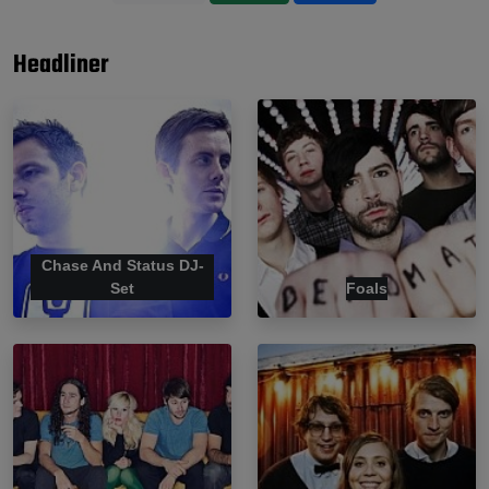
Headliner
Chase And Status DJ-
Set
Foals