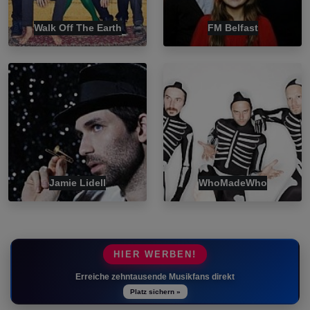
Walk Off The Earth
FM Belfast
Jamie Lidell
WhoMadeWho
HIER WERBEN!
Erreiche zehntausende Musikfans direkt
Platz sichern »