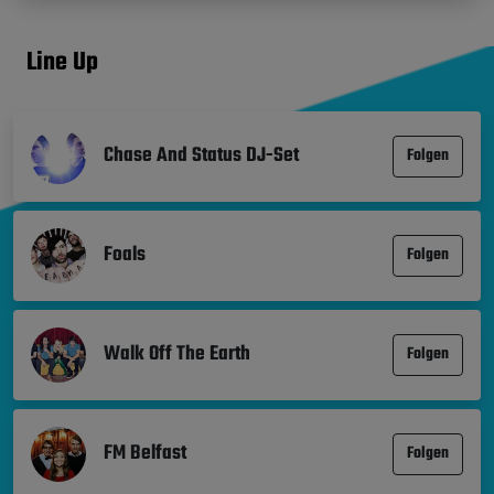
Line Up
Chase And Status DJ-Set
Folgen
Foals
Folgen
Walk Off The Earth
Folgen
FM Belfast
Folgen