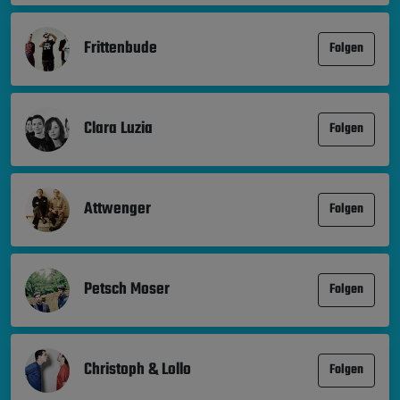
Frittenbude
Folgen
Clara Luzia
Folgen
Attwenger
Folgen
Petsch Moser
Folgen
Christoph & Lollo
Folgen