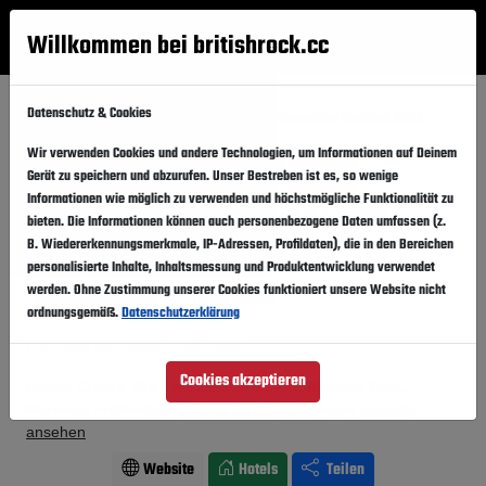
Willkommen bei britishrock.cc
Anmelden
Suche
Menü
Datenschutz & Cookies
Startseite
Festivals
Österreich
Tomorrow Festival 2013
Wir verwenden Cookies und andere Technologien, um Informationen auf Deinem
Tomorrow Festival 2013
Folgen
Gerät zu speichern und abzurufen. Unser Bestreben ist es, so wenige
Informationen wie möglich zu verwenden und höchstmögliche Funktionalität zu
Österreich, Zwentendorf,
AKW Gelände
bieten. Die Informationen können auch personenbezogene Daten umfassen (z.
B. Wiedererkennungsmerkmale, IP-Adressen, Profildaten), die in den Bereichen
30.05.2013
-
02.06.2013
Donnerstag,
Sonntag,
personalisierte Inhalte, Inhaltsmessung und Produktentwicklung verwendet
werden. Ohne Zustimmung unserer Cookies funktioniert unsere Website nicht
Vergangener Event
In den Kalender
ordnungsgemäß.
Datenschutzerklärung
Für Fans von: Indie . Pop . Rap
Cookies akzeptieren
Kaiser Chiefs, Die Fantastischen Vier, Maximo Park,
Marteria, Frittenbude, Clara Luzia, Attwenger
Line-Up
ansehen
Website
Hotels
Teilen