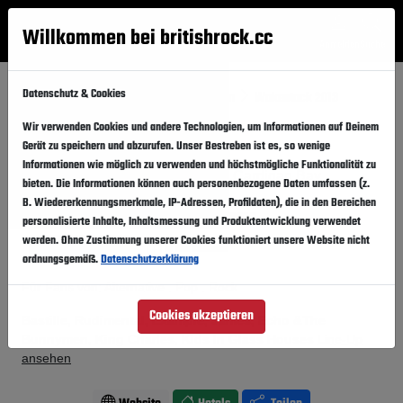
Willkommen bei britishrock.cc
Anmelden
Suche
Menü
Datenschutz & Cookies
Startseite
Festivals
Großbritannien
Wakestock 2013
Wir verwenden Cookies und andere Technologien, um Informationen auf Deinem
Wakestock 2013
Folgen
Gerät zu speichern und abzurufen. Unser Bestreben ist es, so wenige
Informationen wie möglich zu verwenden und höchstmögliche Funktionalität zu
Großbritannien, Pwllheli,
Cardigan Bay
bieten. Die Informationen können auch personenbezogene Daten umfassen (z.
B. Wiedererkennungsmerkmale, IP-Adressen, Profildaten), die in den Bereichen
12.07.2013
-
14.07.2013
Freitag,
Sonntag,
personalisierte Inhalte, Inhaltsmessung und Produktentwicklung verwendet
werden. Ohne Zustimmung unserer Cookies funktioniert unsere Website nicht
Vergangener Event
In den Kalender
ordnungsgemäß.
Datenschutzerklärung
Für Fans von: Alternative . Pop . Rock
Cookies akzeptieren
Bastille, Rudimental, Example, James, Echo &The
Bunnymen, King Charles, Kids In Glass Houses
Line-Up
ansehen