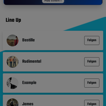
Platz sichern »
Line Up
Bastille
Folgen
Rudimental
Folgen
Example
Folgen
James
Folgen